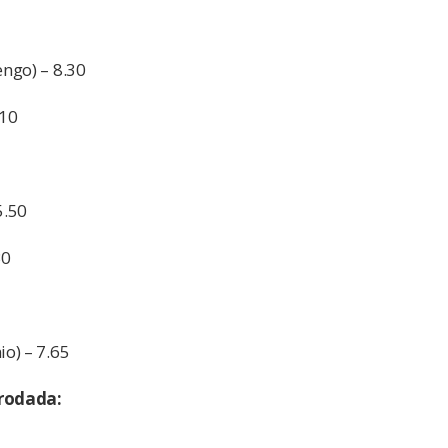
ngo) – 8.30
,10
5.50
30
o) – 7.65
 rodada: