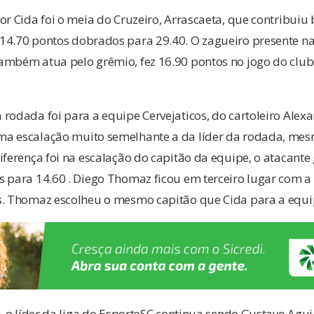
or Cida foi o meia do Cruzeiro, Arrascaeta, que contribuiu
4.70 pontos dobrados para 29.40. O zagueiro presente na 
ambém atua pelo grêmio, fez 16.90 pontos no jogo do club
rodada foi para a equipe Cervejaticos, do cartoleiro Alexand
a escalação muito semelhante a da líder da rodada, mes
iferença foi na escalação do capitão da equipe, o atacante
s para 14.60 . Diego Thomaz ficou em terceiro lugar com
s. Thomaz escolheu o mesmo capitão que Cida para a equi
l, o líder da liga do EsporteSC continua sendo Gustavo Aguia