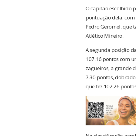
O capitão escolhido p
pontuação dela, com 1
Pedro Geromel, que t
Atlético Mineiro.
A segunda posição da 
107.16 pontos com um
zagueiros, a grande d
7.30 pontos, dobrado
que fez 102.26 ponto
Na classificação gera