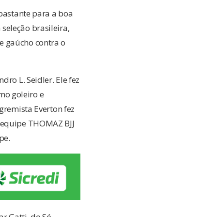
 bastante para a boa
seleção brasileira,
e gaúcho contra o
ro L. Seidler. Ele fez
mo goleiro e
 gremista Everton fez
 a equipe THOMAZ BJJ
pe.
r Gatti, do Só