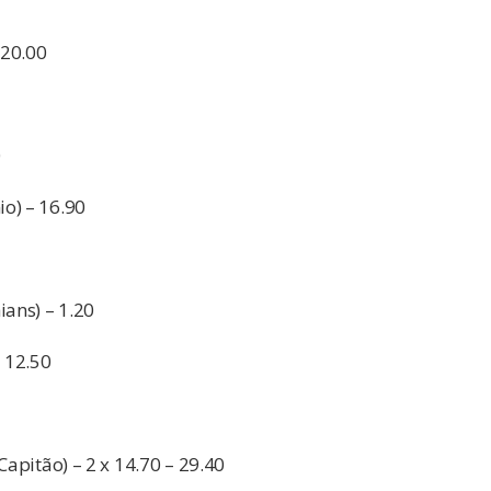
 20.00
0
o) – 16.90
ians) – 1.20
– 12.50
Capitão) – 2 x 14.70 – 29.40