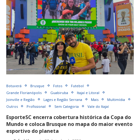
Botuverá
Brusque
Fotos
Futebol
Grande Florianópolis
Guabiruba
Itajaí e Litoral
Joinville e Região
Lages e Região Serrana
Mais
Multimídia
Outros
Profissional
Sem Categoria
Vale do Itajaí
EsporteSC encerra cobertura histórica da Copa do
Mundo e coloca Brusque no mapa do maior evento
esportivo do planeta