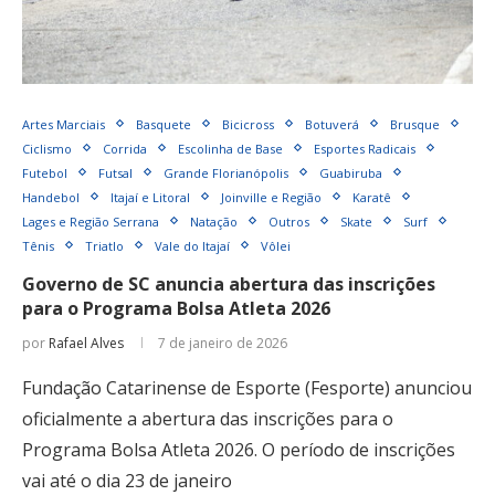
Artes Marciais
Basquete
Bicicross
Botuverá
Brusque
Ciclismo
Corrida
Escolinha de Base
Esportes Radicais
Futebol
Futsal
Grande Florianópolis
Guabiruba
Handebol
Itajaí e Litoral
Joinville e Região
Karatê
Lages e Região Serrana
Natação
Outros
Skate
Surf
Tênis
Triatlo
Vale do Itajaí
Vôlei
Governo de SC anuncia abertura das inscrições
para o Programa Bolsa Atleta 2026
por
Rafael Alves
7 de janeiro de 2026
Fundação Catarinense de Esporte (Fesporte) anunciou
oficialmente a abertura das inscrições para o
Programa Bolsa Atleta 2026. O período de inscrições
vai até o dia 23 de janeiro