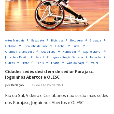
Artes Marciais
Basquete
Bicicross
Botuverá
Brusque
Ciclismo
Escolinha de Base
Futebol
Futsal
Grande Florianópolis
Guabiruba
Handebol
Itajaí e Litoral
Joinville e Região
Karatê
Lages e Região Serrana
Natação
Outros
Skate
Tênis
Triatlo
Vale do Itajaí
Vôlei
Cidades sedes desistem de sediar Parajasc,
Joguinhos Abertos e OLESC
por
Redação
19 de agosto de 2021
Rio do Sul, Videira e Curitibanos não serão mais sedes
dos Parajasc, Joguinhos Abertos e OLESC