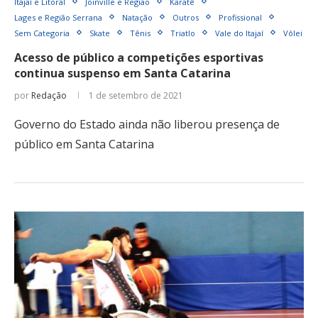
Itajaí e Litoral
Joinville e Região
Karatê
Lages e Região Serrana
Natação
Outros
Profissional
Sem Categoria
Skate
Tênis
Triatlo
Vale do Itajaí
Vôlei
Acesso de público a competições esportivas
continua suspenso em Santa Catarina
por
Redação
1 de setembro de 2021
Governo do Estado ainda não liberou presença de
público em Santa Catarina