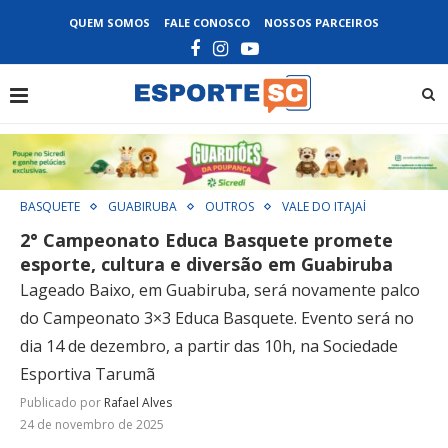
QUEM SOMOS
FALE CONOSCO
NOSSOS PARCEIROS
BASQUETE
GUABIRUBA
OUTROS
VALE DO ITAJAÍ
2° Campeonato Educa Basquete promete
esporte, cultura e diversão em Guabiruba
Lageado Baixo, em Guabiruba, será novamente palco
do Campeonato 3×3 Educa Basquete. Evento será no
dia 14 de dezembro, a partir das 10h, na Sociedade
Esportiva Tarumã
Publicado por
Rafael Alves
24 de novembro de 2025