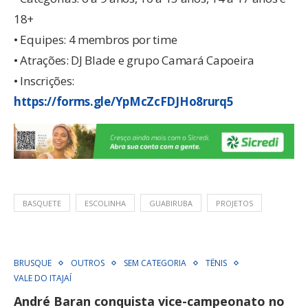
18+
• Equipes: 4 membros por time
• Atrações: DJ Blade e grupo Camará Capoeira
• Inscrições:
https://forms.gle/YpMcZcFDJHo8rurq5
BASQUETE
ESCOLINHA
GUABIRUBA
PROJETOS
BRUSQUE
OUTROS
SEM CATEGORIA
TÊNIS
VALE DO ITAJAÍ
André Baran conquista vice-campeonato no