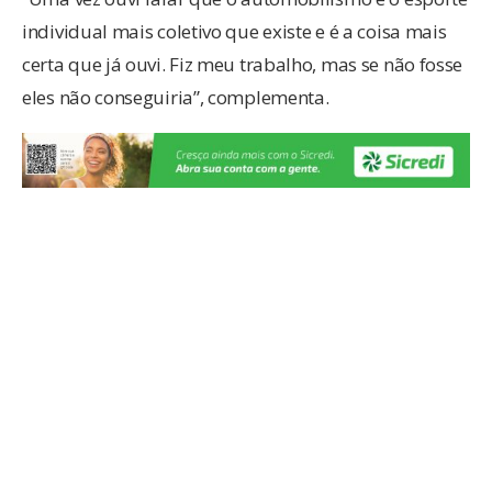
individual mais coletivo que existe e é a coisa mais
certa que já ouvi. Fiz meu trabalho, mas se não fosse
eles não conseguiria”, complementa.
Sobre a corrida
O presidente do AKCB, Aknaton Ficagna Camargo,
avalia a quarta etapa como emocionante. Ele
destaca que muitos resultados embolaram ainda
mais a classificação da maioria das
categorias. “Fomos surpreendidos com uma grande
quantidade de pilotos, mesmo com a chuva, e
tivemos resultados que embolaram muitas
categorias que já poderiam estar definidas”,