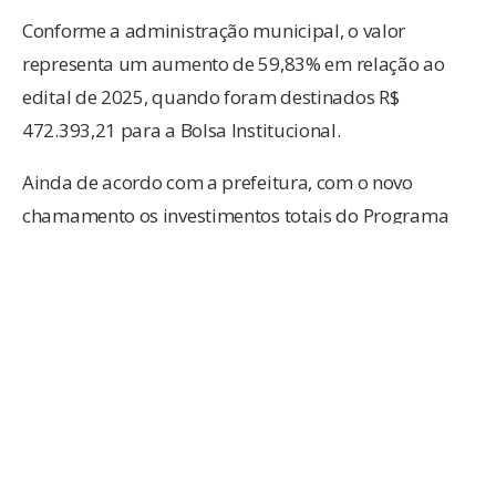
Conforme a administração municipal, o valor
representa um aumento de 59,83% em relação ao
edital de 2025, quando foram destinados R$
472.393,21 para a Bolsa Institucional.
Ainda de acordo com a prefeitura, com o novo
chamamento os investimentos totais do Programa
Arthur Schlösser em 2026 ultrapassam R$ 4,9
milhões, somando os demais editais lançados ao
longo do ano pela FME para incentivo ao esporte
municipal.
O programa tem como objetivo apoiar entidades
sem fins lucrativos que representem Brusque em
competições estaduais, nacionais e internacionais,