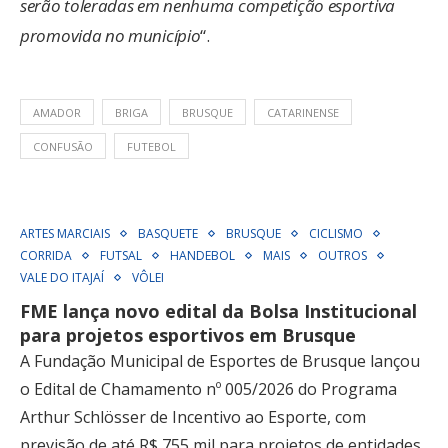
serão toleradas em nenhuma competição esportiva
promovida no município
“.
AMADOR
BRIGA
BRUSQUE
CATARINENSE
CONFUSÃO
FUTEBOL
ARTES MARCIAIS
BASQUETE
BRUSQUE
CICLISMO
CORRIDA
FUTSAL
HANDEBOL
MAIS
OUTROS
VALE DO ITAJAÍ
VÔLEI
FME lança novo edital da Bolsa Institucional
para projetos esportivos em Brusque
A Fundação Municipal de Esportes de Brusque lançou
o Edital de Chamamento nº 005/2026 do Programa
Arthur Schlösser de Incentivo ao Esporte, com
previsão de até R$ 755 mil para projetos de entidades