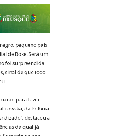
tenegro, pequeno país
dial de Boxe. Será um
no foi surpreendida
s, sinal de que todo
ou.
mance para fazer
Dabrowska, da Polônia.
endizado”, destacou a
ências da qual já
s. Somente no ano