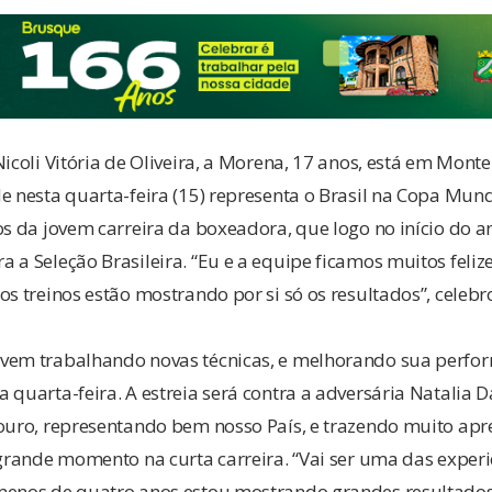
Nicoli Vitória de Oliveira, a Morena, 17 anos, está em Mon
e nesta quarta-feira (15) representa o Brasil na Copa Mun
os da jovem carreira da boxeadora, que logo no início do a
 a Seleção Brasileira. “Eu e a equipe ficamos muitos felize
os treinos estão mostrando por si só os resultados”, celebr
vem trabalhando novas técnicas, e melhorando sua perfor
 quarta-feira. A estreia será contra a adversária Natalia 
 ouro, representando bem nosso País, e trazendo muito apr
 grande momento na curta carreira. “Vai ser uma das experi
menos de quatro anos estou mostrando grandes resultado