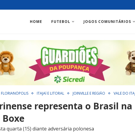
HOME
FUTEBOL
JOGOS COMUNITÁRIOS
 FLORIANÓPOLIS
ITAJAÍ E LITORAL
JOINVILLE E REGIÃO
VALE DO ITA
rinense representa o Brasil na
 Boxe
ta quarta (15) diante adversária polonesa