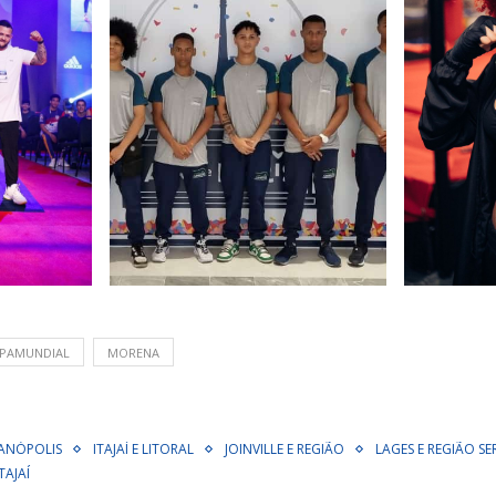
PAMUNDIAL
MORENA
ANÓPOLIS
ITAJAÍ E LITORAL
JOINVILLE E REGIÃO
LAGES E REGIÃO S
TAJAÍ