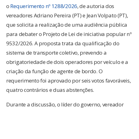
o
Requerimento nº 1288/2026
, de autoria dos
vereadores Adriano Pereira (PT) e Jean Volpato (PT),
que solicita a realização de uma audiência pública
para debater o Projeto de Lei de iniciativa popular nº
9532/2026. A proposta trata da qualificação do
sistema de transporte coletivo, prevendo a
obrigatoriedade de dois operadores por veículo e a
criação da função de agente de bordo. O
requerimento foi aprovado por seis votos favoráveis,
quatro contrários e duas abstenções.
Durante a discussão, o líder do governo, vereador
Alexandre Matias (PSDB), argumentou que o projeto
ainda está em análise na Comissão de Constituição e
Justiça (CCJ) e destacou o parecer técnico da