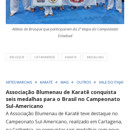
Atletas de Brusque que participaram da 2ª etapa do Campeonato
Estadual
BRUSQUE
CATARINENSE
KARATE
MEDALHAS
ARTES MARCIAIS
KARATÊ
MAIS
OUTROS
VALE DO ITAJAÍ
Associação Blumenau de Karatê conquista
seis medalhas para o Brasil no Campeonato
Sul-Americano
A Associação Blumenau de Karatê teve destaque no
Campeonato Sul-Americano, realizado em Cartagena,
na Colômbia, ao conquistar seis medalhas com nove