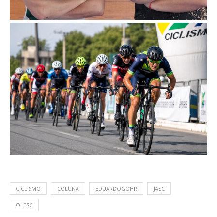
CICLISMO
COLUNA
EDUARDOGOHR
JASC
OLESC