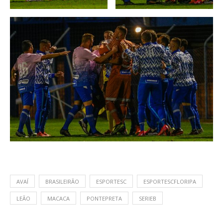
AVAÍ
BRASILEIRÃO
ESPORTESC
ESPORTESCFLORIPA
LEÃO
MACACA
PONTEPRETA
SERIEB