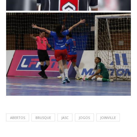
ABERTOS
BRUSQUE
JASC
JOGOS
JOINVILLE