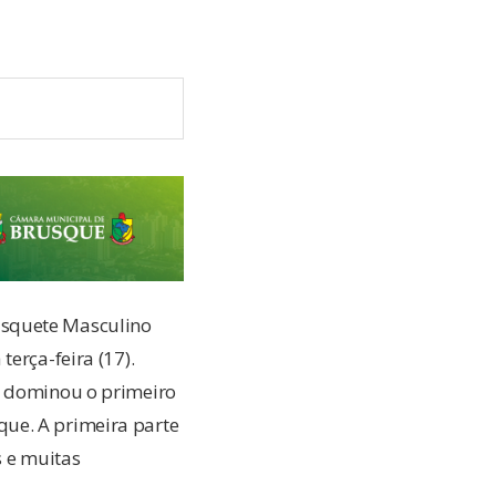
asquete Masculino
erça-feira (17).
e dominou o primeiro
ue. A primeira parte
 e muitas