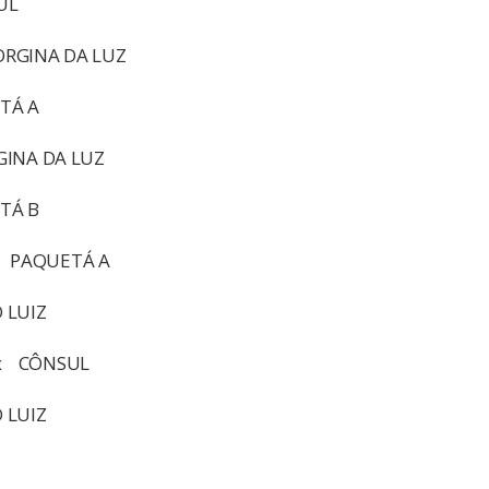
UL
RGINA DA LUZ
TÁ A
INA DA LUZ
TÁ B
x PAQUETÁ A
 LUIZ
x CÔNSUL
 LUIZ