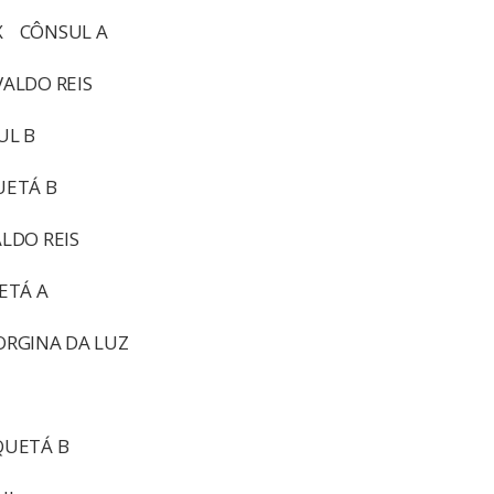
X CÔNSUL A
ALDO REIS
UL B
ETÁ B
DO REIS
ETÁ A
RGINA DA LUZ
UETÁ B