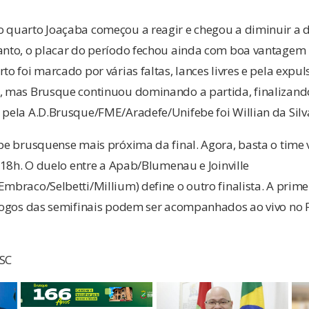
o quarto Joaçaba começou a reagir e chegou a diminuir a d
anto, o placar do período fechou ainda com boa vantagem p
to foi marcado por várias faltas, lances livres e pela expul
r, mas Brusque continuou dominando a partida, finalizando
 pela A.D.Brusque/FME/Aradefe/Unifebe foi Willian da Silv
ipe brusquense mais próxima da final. Agora, basta o time 
s 18h. O duelo entre a Apab/Blumenau e Joinville
Embraco/Selbetti/Millium) define o outro finalista. A prime
s jogos das semifinais podem ser acompanhados ao vivo no 
eSC