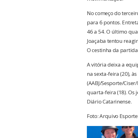
No começo do terceir
para 6 pontos. Entret
46 a 54. O último quar
Joaçaba tentou reagi
O cestinha da partida
A vitória deixa a equ
na sexta-feira (20), à
(AABJ/Sesporte/Ciser/
quarta-feira (18). O
Diário Catarinense.
Foto: Arquivo Esport