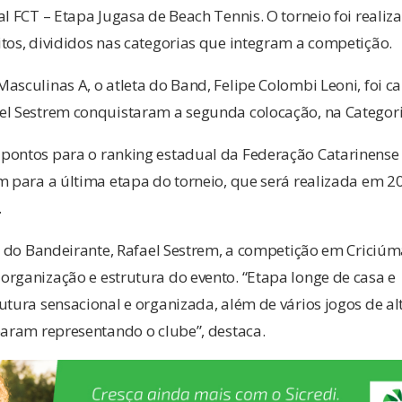
al FCT – Etapa Jugasa de Beach Tennis. O torneio foi reali
tos, divididos nas categorias que integram a competição.
asculinas A, o atleta do Band, Felipe Colombi Leoni, foi
el Sestrem conquistaram a segunda colocação, na Categori
pontos para o ranking estadual da Federação Catarinense d
m para a última etapa do torneio, que será realizada em 2
.
or do Bandeirante, Rafael Sestrem, a competição em Criciúm
rganização e estrutura do evento. “Etapa longe de casa e 
utura sensacional e organizada, além de vários jogos de alt
param representando o clube”, destaca.