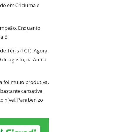
zado em Criciúma e
 campeão. Enquanto
a B.
e Tênis (FCT). Agora,
0 de agosto, na Arena
a foi muito produtiva,
bastante cansativa,
o nível. Parabenizo