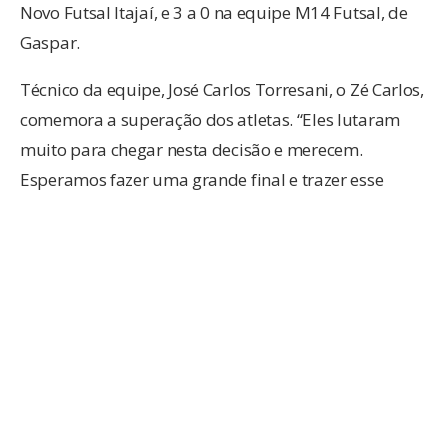
Novo Futsal Itajaí, e 3 a 0 na equipe M14 Futsal, de
Gaspar.
Técnico da equipe, José Carlos Torresani, o Zé Carlos,
comemora a superação dos atletas. “Eles lutaram
muito para chegar nesta decisão e merecem.
Esperamos fazer uma grande final e trazer esse
título para o clube e para nossa cidade”, diz.
Os campeões da competição serão conhecidos no
próximo dia 23 em Brusque, na Arena. Serão 14
partidas finais em sete categorias: do Sub-8 ao 14
(Série Ouro e Prata).