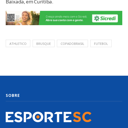
Baixada, em Curitiba.
ATHLETICO
BRUSQUE
COPADOBRASIL
FUTEBOL
SOBRE