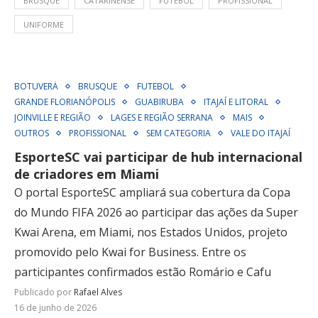
BRUSQUE
CATARINENSE
FUTEBOL
PROFISSIONAL
UNIFORME
BOTUVERÁ
BRUSQUE
FUTEBOL
GRANDE FLORIANÓPOLIS
GUABIRUBA
ITAJAÍ E LITORAL
JOINVILLE E REGIÃO
LAGES E REGIÃO SERRANA
MAIS
OUTROS
PROFISSIONAL
SEM CATEGORIA
VALE DO ITAJAÍ
EsporteSC vai participar de hub internacional
de criadores em Miami
O portal EsporteSC ampliará sua cobertura da Copa
do Mundo FIFA 2026 ao participar das ações da Super
Kwai Arena, em Miami, nos Estados Unidos, projeto
promovido pelo Kwai for Business. Entre os
participantes confirmados estão Romário e Cafu
Publicado por
Rafael Alves
16 de junho de 2026