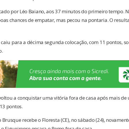
cado por Léo Baiano, aos 37 minutos do primeiro tempo. Na
oas chances de empatar, mas pecou na pontaria. O resulta
e caiu para a décima segunda colocação, com 11 pontos, s
o.
 voltou a conquistar uma vitória fora de casa após mais de
13 pontos.
 Brusque recebe o Floresta (CE), no sábado (24), novament
o Figueirense encara o Remo fora de casa.