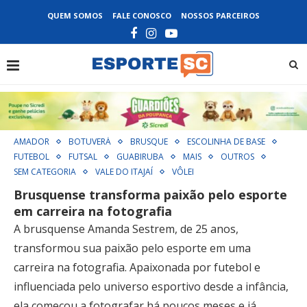
QUEM SOMOS
FALE CONOSCO
NOSSOS PARCEIROS
AMADOR
BOTUVERÁ
BRUSQUE
ESCOLINHA DE BASE
FUTEBOL
FUTSAL
GUABIRUBA
MAIS
OUTROS
SEM CATEGORIA
VALE DO ITAJAÍ
VÔLEI
Brusquense transforma paixão pelo esporte
em carreira na fotografia
A brusquense Amanda Sestrem, de 25 anos,
transformou sua paixão pelo esporte em uma
carreira na fotografia. Apaixonada por futebol e
influenciada pelo universo esportivo desde a infância,
ela começou a fotografar há poucos meses e já