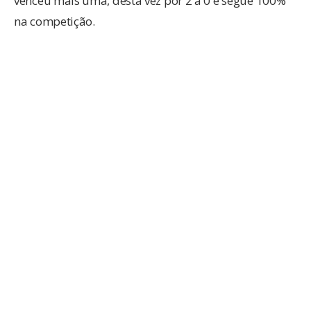
venceu mais uma, desta vez por 2 a 0 e segue 100%
na competição.
Confira os demais confrontos:
02/08/2021 – Seg / 15h
Barra x Carlos Renaux
02/08/2021 – Seg / 15h30
Internacional x
Fluminense
03/08/2021 – Ter / 15h
Caçador x Guarani
03/08/2021 – Ter /
15h
Tubarão x Atl.
Catarinense
Foto: Inter de Lages/Divulgação