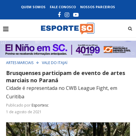
QUEM SOMOS
FALE CONOSCO
NOSSOS PARCEIROS
ARTES MARCIAIS
VALE DO ITAJAÍ
Brusquenses participam de evento de artes
marciais no Paraná
Cidade é representada no CWB League Fight, em
Curitiba
Publicado por
Esportesc
1 de agosto de 2021