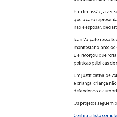
Em discussão, a vere
que o caso representa
não é esposa”, declar
Jean Volpato ressalto
manifestar diante de
Ele reforçou que “cri
políticas públicas de 
Em justificativa de v
é criança, criança nã
defendendo o cumprim
Os projetos seguem p
Confira a lista compl