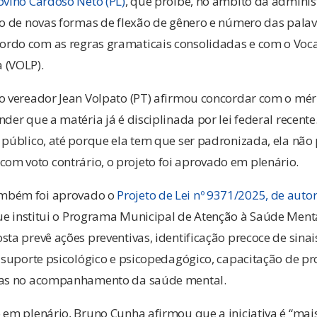
ovino Cardoso Neto (PL)
, que proíbe, no âmbito da adminis
ão de novas formas de flexão de gênero e número das pala
rdo com as regras gramaticais consolidadas e com o Voca
 (VOLP).
 o vereador Jean Volpato (PT) afirmou concordar com o mér
nder que a matéria já é disciplinada por lei federal recent
 público, até porque ela tem que ser padronizada, ela não 
m voto contrário, o projeto foi aprovado em plenário.
mbém foi aprovado o
Projeto de Lei nº 9371/2025, de auto
ue institui o Programa Municipal de Atenção à Saúde Menta
sta prevê ações preventivas, identificação precoce de sina
e suporte psicológico e psicopedagógico, capacitação de pro
lias no acompanhamento da saúde mental.
 em plenário, Bruno Cunha afirmou que a iniciativa é “mai