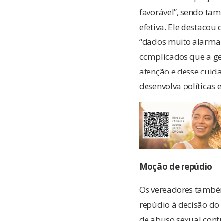
favorável”, sendo tam
efetiva. Ele destacou
“dados muito alarmant
complicados que a gen
atenção e desse cuid
desenvolva políticas e
Moção de repúdio
Os vereadores tamb
repúdio à decisão do
de abuso sexual cont