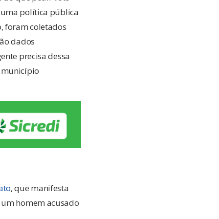
 uma política pública
o, foram coletados
“São dados
gente precisa dessa
o município
ato
, que manifesta
nte um homem acusado