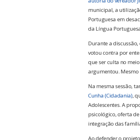
autoria do vereador J
municipal, a utilizaç
Portuguesa em desaco
da Língua Portuguesa
Durante a discussão,
votou contra por ente
que ser culta no meio
argumentou. Mesmo co
Na mesma sessão, ta
Cunha (Cidadania)
, q
Adolescentes. A propo
psicológico, oferta d
integração das famí
Ao defender o projeto