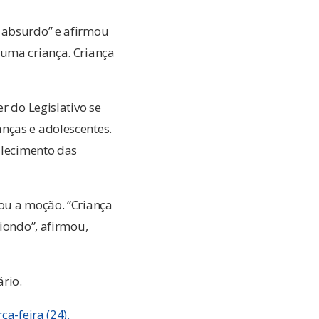
m absurdo” e afirmou
 uma criança. Criança
r do Legislativo se
nças e adolescentes.
alecimento das
iou a moção. “Criança
diondo”, afirmou,
rio.
a-feira (24).