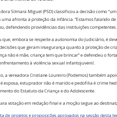
adora Silmara Miguel (PSD) classificou a decisão como “u
 uma afronta à proteção da infância. “Estamos falando de
ou, defendendo providências das instituições competentes.
u que, embora se respeite a autonomia do Judiciário, é deve
 decisões que geram insegurança quanto à proteção de cria
ança não é mãe, criança tem que brincar” e defendeu o fort
enfrentamento à violência sexual infantojuvenil.
oto, a vereadora Cristiane Loureiro (Podemos) também apo
o é esposa, estuprador não é marido e pedofilia é crime he
ento do Estatuto da Criança e do Adolescente.
ara votação em redação final e a moção segue ao destinatá
eta de projetos e proposições aprovados na sessão desta terç