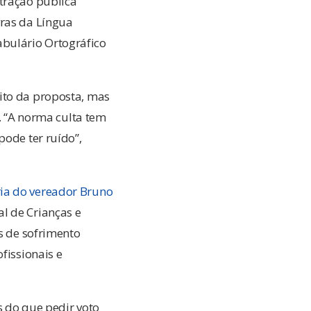
tração pública
vras da Língua
bulário Ortográfico
ito da proposta, mas
e. “A norma culta tem
pode ter ruído”,
ria do vereador Bruno
l de Crianças e
is de sofrimento
fissionais e
s do que pedir voto