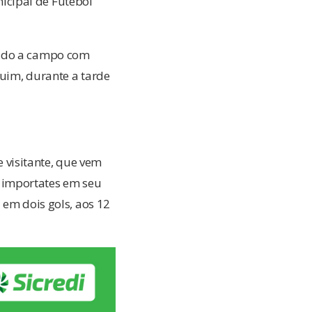
icipal de Futebol
 ido a campo com
quim, durante a tarde
visitante, que vem
 importates em seu
 em dois gols, aos 12