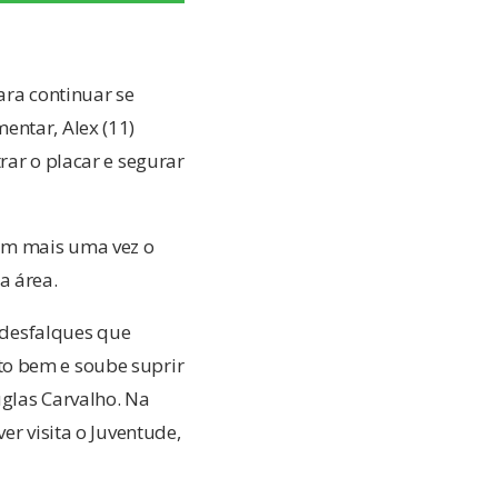
ara continuar se
entar, Alex (11)
rar o placar e segurar
am mais uma vez o
a área.
desfalques que
to bem e soube suprir
uglas Carvalho. Na
er visita o Juventude,