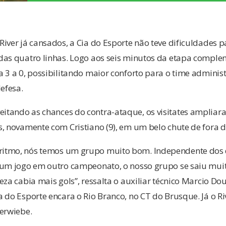
iver já cansados, a Cia do Esporte não teve dificuldades p
as quatro linhas. Logo aos seis minutos da etapa complem
 3 a 0, possibilitando maior conforto para o time administ
defesa.
tando as chances do contra-ataque, os visitates ampliar
, novamente com Cristiano (9), em um belo chute de fora d
itmo, nós temos um grupo muito bom. Independente dos 
 um jogo em outro campeonato, o nosso grupo se saiu mui
eza cabia mais gols”, ressalta o auxiliar técnico Marcio Do
 do Esporte encara o Rio Branco, no CT do Brusque. Já o Riv
Verwiebe.