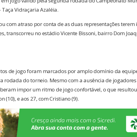
, em jogo válido pela segunda rodada do Campeonato Mun
Taça Vidraçaria Azaléia.
ou com atraso por conta de as duas representações terem
, transcorreu no estádio Vicente Bissoni, bairro Dom Joa
tos de jogo foram marcados por amplo domínio da equipe 
a rodada do torneio. Mesmo com a ausência de jogadores
ouberam impor um ritmo de jogo confortável, o que resultou
 (10), e aos 27, com Cristiano (9).