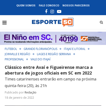
QUEM SOMOS
FALE CONOSCO
NOSSOS PARCEIROS
FUTEBOL
GRANDE FLORIANÓPOLIS
ITAJAÍ E LITORAL
JOINVILLE E REGIÃO
LAGES E REGIÃO SERRANA
PROFISSIONAL
VALE DO ITAJAÍ
Clássico entre Avaí e Figueirense marca a
abertura de jogos oficiais em SC em 2022
Times catarinenses entrarão em campo na próxima
quinta-feira (20), às 21h
Publicado por
Redação
18 de janeiro de 2022