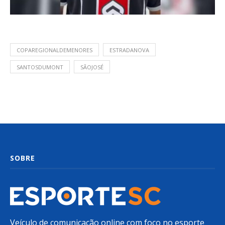
COPAREGIONALDEMENORES
ESTRADANOVA
SANTOSDUMONT
SÃOJOSÉ
SOBRE
Veículo de comunicação online com foco no esporte