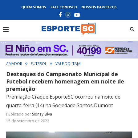
QUEM SOMOS
FALE CONOSCO
NOSSOS PARCEIROS
AMADOR
FUTEBOL
VALE DO ITAJAÍ
Destaques do Campeonato Municipal de
Futebol recebem homenagem em noite de
premiação
Premiação Craque EsporteSC ocorreu na noite de
quarta-feira (14) na Sociedade Santos Dumont
Publicado por
Sidney Silva
15 de setembro de 2022