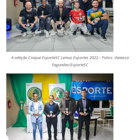
A seleção Craque EsporteSC Lemus Esportes 2022
– Fotos:
Vanessa
Fagundes/EsporteSC