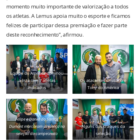
momento muito importante de valorização a todos
os atletas. A Lemus apoia muito o esporte e ficamos
felizes de participar dessa premiação e fazer parte
deste reconhecimento”, afirmou.
Equipe do América dominou
a lista com 7 atletas
Os atacantes Cristiano e
indicados
Tony do América
Felipe e Daniel do Santos
Dumont marcaram presença na
Alguns dos craques da
seleção do campeonato
seleção