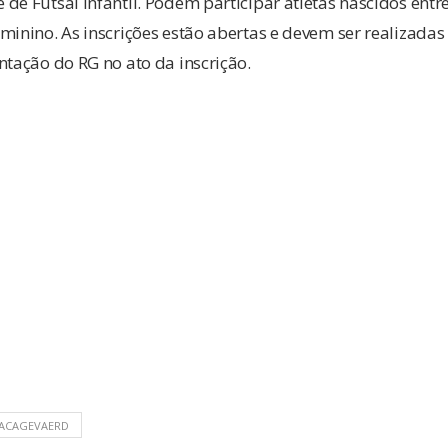
de Futsal Infantil. Podem participar atletas nascidos entr
minino. As inscrições estão abertas e devem ser realizadas 
ntação do RG no ato da inscrição.
ACAGEVAERD