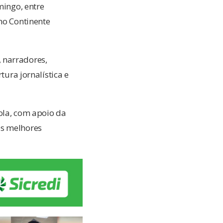
mingo, entre
no Continente
 narradores,
tura jornalística e
ola, com apoio da
os melhores