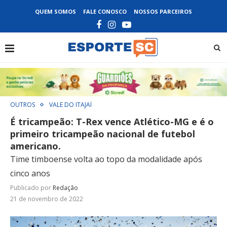
QUEM SOMOS
FALE CONOSCO
NOSSOS PARCEIROS
OUTROS
VALE DO ITAJAÍ
É tricampeão: T-Rex vence Atlético-MG e é o
primeiro tricampeão nacional de futebol
americano.
Time timboense volta ao topo da modalidade após
cinco anos
Publicado por
Redação
21 de novembro de 2022