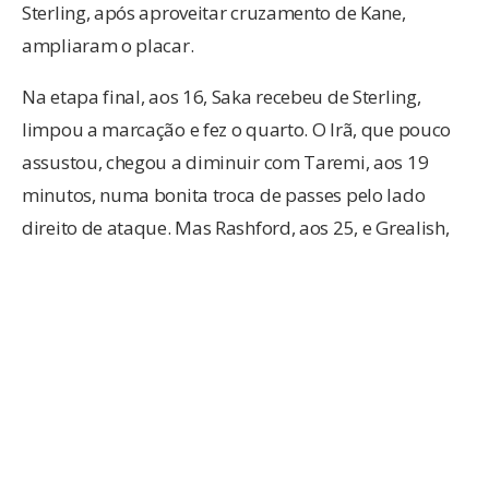
Sterling, após aproveitar cruzamento de Kane,
ampliaram o placar.
Na etapa final, aos 16, Saka recebeu de Sterling,
limpou a marcação e fez o quarto. O Irã, que pouco
assustou, chegou a diminuir com Taremi, aos 19
minutos, numa bonita troca de passes pelo lado
direito de ataque. Mas Rashford, aos 25, e Grealish,
aos 43, ampliaram a goleada: 6 a 1. Já nos
acréscimos, após pênalti marcado pelo VAR, Taremi,
de novo ele, deslocou o goleiro e descontou para os
iranianos: 6 a 2.
Agenda do dia
Ainda nesta segunda, pelo grupo A, Senegal e
Holanda jogam às 13h no estádio Al Thumana, em