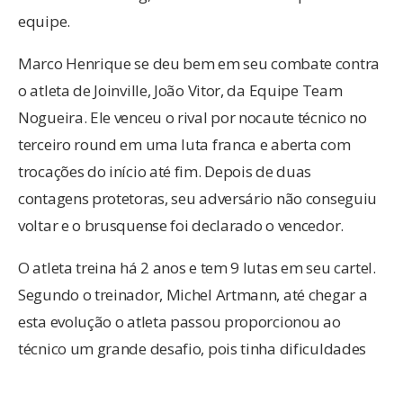
equipe.
Marco Henrique se deu bem em seu combate contra
o atleta de Joinville, João Vitor, da Equipe Team
Nogueira. Ele venceu o rival por nocaute técnico no
terceiro round em uma luta franca e aberta com
trocações do início até fim. Depois de duas
contagens protetoras, seu adversário não conseguiu
voltar e o brusquense foi declarado o vencedor.
O atleta treina há 2 anos e tem 9 lutas em seu cartel.
Segundo o treinador, Michel Artmann, até chegar a
esta evolução o atleta passou proporcionou ao
técnico um grande desafio, pois tinha dificuldades
de concentração e ouvir os comandos nos treinos e
lutas. “Porém, ele nunca desistiu. Sempre dizia nos