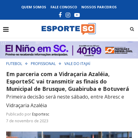
QUEM SOMOS
FALE CONOSCO
NOSSOS PARCEIROS
FUTEBOL
PROFISSIONAL
VALE DO ITAJAÍ
Em parceria com a Vidraçaria Azaléia,
EsporteSC vai transmitir as finais do
Municipal de Brusque, Guabiruba e Botuverá
Primeira decisão será neste sábado, entre Abresc e
Vidraçaria Azaléia
Publicado por
Esportesc
7 de novembro de 2023