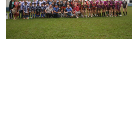
Futebol de campo (até 14 anos) dos Jogos Escolares de Guabiruba foi
decidido na manhã desta sexta (8)
GALERIA >> Clique aqui para conferir a galeria de
fotos.
No feminino, a equipe da Escola Professor Carlos
Maffezzolli venceu a Escola Padre Germano Brandt
pelo placar de 5 a 2 e ficou com o título. O principal
nome da decisão foi a atleta Laura Eger Gonçalves,
de 13 anos, autora de quatro gols na partida.