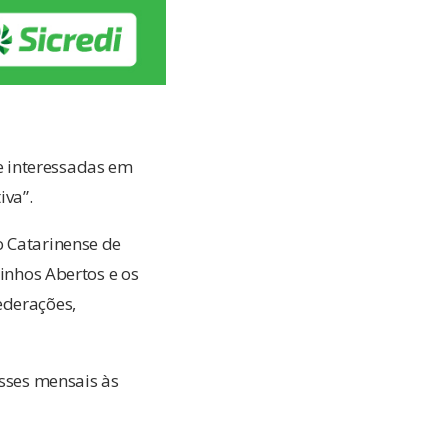
e interessadas em
iva”.
o Catarinense de
uinhos Abertos e os
ederações,
asses mensais às