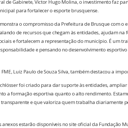
al de Gabinete, Victor Hugo Molina, o investimento faz pa
icipal para fortalecer o esporte brusquense.
emonstra o compromisso da Prefeitura de Brusque com o e
falando de recursos que chegam às entidades, ajudam na f
ociais e fortalecem a representação do município. É um tr
sponsabilidade e pensando no desenvolvimento esportivo 
 FME, Luiz Paulo de Souza Silva, também destacou a impo
chlösser foi criado para dar suporte às entidades, amplia
tanto a formação esportiva quanto o alto rendimento. Est
a, transparente e que valoriza quem trabalha diariamente p
s anexos estarão disponíveis no site oficial da Fundação M