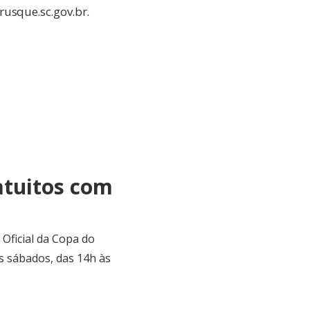
usque.sc.gov.br
.
atuitos com
Oficial da Copa do
s sábados, das 14h às