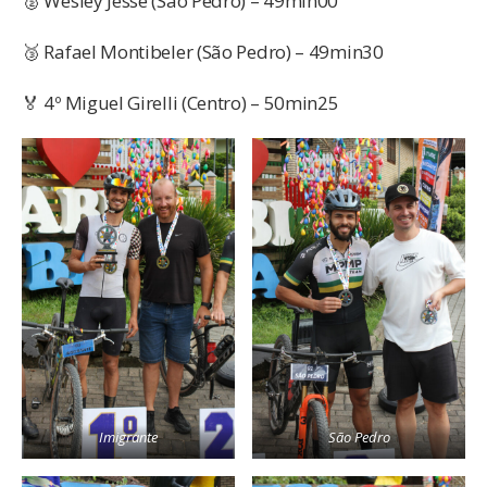
🥈 Wesley Jessé (São Pedro) – 49min00
🥉 Rafael Montibeler (São Pedro) – 49min30
🏅 4º Miguel Girelli (Centro) – 50min25
Imigrante
São Pedro