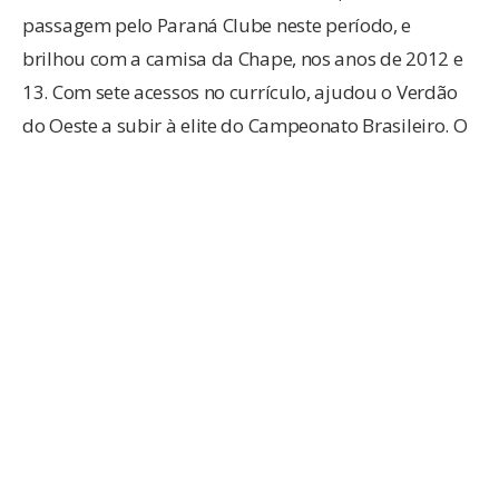
passagem pelo Paraná Clube neste período, e
brilhou com a camisa da Chape, nos anos de 2012 e
13. Com sete acessos no currículo, ajudou o Verdão
do Oeste a subir à elite do Campeonato Brasileiro. O
último clube do jogador foi o Barra, de Balneário
Camboriú, onde Athos foi escolhido como um dos
melhores meias da Série B.
Com mais de 20 anos de carreira, o jogador diz que a
expectativa é ajudar, com sua qualidade e
experiência, a levar o Vovô ao acesso. “A expectativa é
a melhor possível. Chego para vestir uma camisa de
muita tradição e com uma linda história no futebol
catarinense. Tenho certeza que, com a minha
experiência dentro do futebol, vou agregar muito ao