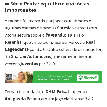
➡️ Série Prata: equilíbrio e vitórias
importantes
A rodada foi marcada por jogos equilibrados e
algumas estreias de peso. O
Caresias
estreou com
vitória segura sobre o
Paysandu
: 4 a 1. Já o
Resenha
, que empatou na estreia, venceu o
Real
Lageadense
por 3 a 0. Outra estreia de destaque foi
do
Guarani Automóveis
, que começou bem ao
vencer o
Juventus
por 3 a 0.
Fechando a rodada, o
DHM Futsal
superou o
Amigos da Pelada
em um jogo eletrizante: 3 a 2.