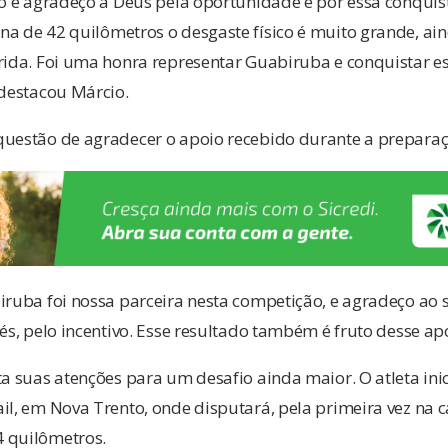
to e agradeço a Deus pela oportunidade e por essa conquis
a de 42 quilômetros o desgaste físico é muito grande, ain
rrida. Foi uma honra representar Guabiruba e conquistar 
 destacou Márcio.
questão de agradecer o apoio recebido durante a preparaç
iruba foi nossa parceira nesta competição, e agradeço ao s
sés, pelo incentivo. Esse resultado também é fruto desse ap
ta suas atenções para um desafio ainda maior. O atleta in
il, em Nova Trento, onde disputará, pela primeira vez na 
 quilômetros.