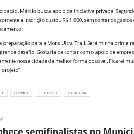
ticipação, Márcio busca apoio da iniciativa privada. Segund
 somente a inscrição custou R$ 1.600, sem contar os gasto
ocamento.
a preparação para a Mons Ultra Trail. Será minha primeir
grande desafio. Gostaria de contar com o apoio de empre
amente nossa cidade da melhor forma possível. Ficarei mu
 projeto”.
SE
CORRIDA
GUABIRUBA
MARATONA
JAÍ
hece semifinalistas no Munici