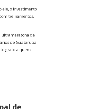
o ele, o investimento
s com treinamentos,
a ultramaratona de
sários de Guabiruba
ito grato a quem
pal de