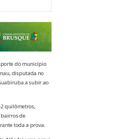
sporte do município
enau, disputada no
 Guabiruba a subir ao
42 quilômetros,
 bairros de
rante toda a prova.