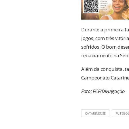
Durante a primeira f
jogos, com três vitór
sofridos. O bom des
rebaixamento na Séri
Além da conquista, t
Campeonato Catarine
Foto: FCF/Divulgação
CATARINENSE
FUTEBO