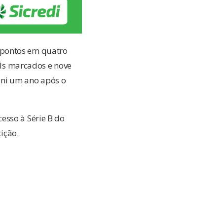
 pontos em quatro
gols marcados e nove
ni um ano após o
esso à Série B do
ição.