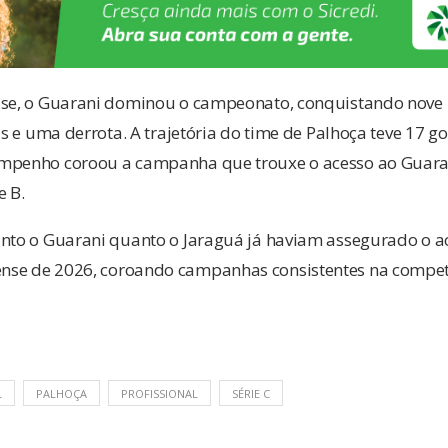
ase, o Guarani dominou o campeonato, conquistando nove
ias e uma derrota. A trajetória do time de Palhoça teve 17 
empenho coroou a campanha que trouxe o acesso ao Guara
e B.
anto o Guarani quanto o Jaraguá já haviam assegurado o ac
nse de 2026, coroando campanhas consistentes na compet
L
PALHOÇA
PROFISSIONAL
SÉRIE C