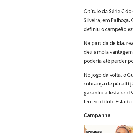
O título da Série C d
Silveira, em Palhoça.
definiu o campeão est
Na partida de ida, re
deu ampla vantagem p
poderia até perder por
No jogo da volta, o G
cobrança de pênalti j
garantiu a festa em P
terceiro título Estadu
Campanha