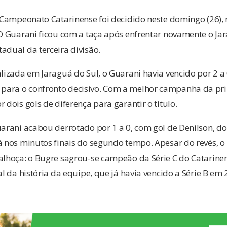
o Campeonato Catarinense foi decidido neste domingo (26),
 O Guarani ficou com a taça após enfrentar novamente o J
adual da terceira divisão.
alizada em Jaraguá do Sul, o Guarani havia vencido por 2 a 
ara o confronto decisivo. Com a melhor campanha da prim
 dois gols de diferença para garantir o título.
uarani acabou derrotado por 1 a 0, com gol de Denilson, d
á nos minutos finais do segundo tempo. Apesar do revés, 
alhoça: o Bugre sagrou-se campeão da Série C do Catarinen
al da história da equipe, que já havia vencido a Série B em