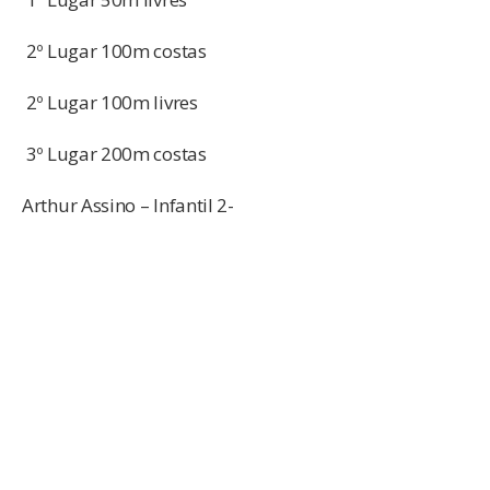
2º Lugar 100m costas
2º Lugar 100m livres
3º Lugar 200m costas
Arthur Assino – Infantil 2-
1º Lugar 200m Livres
2º Lugar 400m Medley
1º Lugar 400m Livreleta
1º Lugar 1500m Livres
Henrique Pavesi – Infantil 2 –