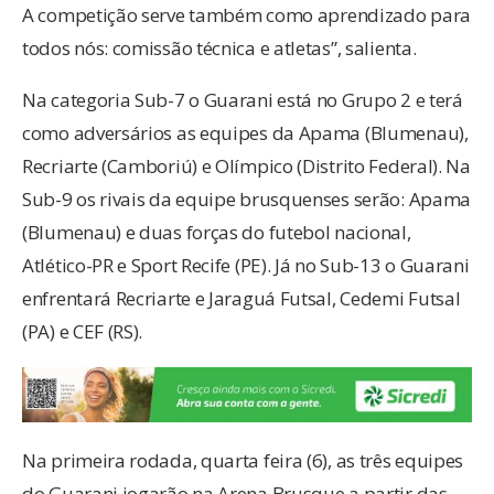
A competição serve também como aprendizado para
todos nós: comissão técnica e atletas”, salienta.
Na categoria Sub-7 o Guarani está no Grupo 2 e terá
como adversários as equipes da Apama (Blumenau),
Recriarte (Camboriú) e Olímpico (Distrito Federal). Na
Sub-9 os rivais da equipe brusquenses serão: Apama
(Blumenau) e duas forças do futebol nacional,
Atlético-PR e Sport Recife (PE). Já no Sub-13 o Guarani
enfrentará Recriarte e Jaraguá Futsal, Cedemi Futsal
(PA) e CEF (RS).
Na primeira rodada, quarta feira (6), as três equipes
do Guarani jogarão na Arena Brusque a partir das