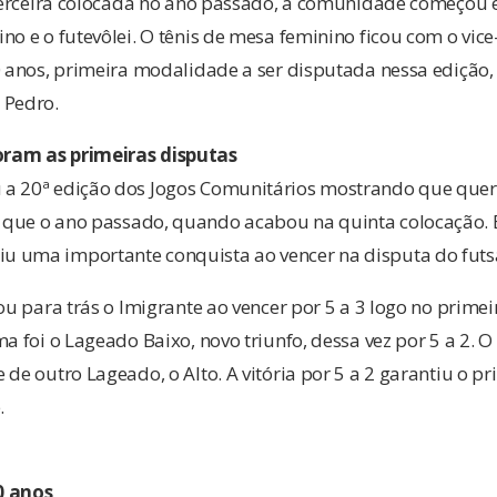
. Terceira colocada no ano passado, a comunidade começou 
no e o futevôlei. O tênis de mesa feminino ficou com o vi
40 anos, primeira modalidade a ser disputada nessa edição
 Pedro.
ram as primeiras disputas
 a 20ª edição dos Jogos Comunitários mostrando que que
que o ano passado, quando acabou na quinta colocação. E
 uma importante conquista ao vencer na disputa do futsa
ou para trás o Imigrante ao vencer por 5 a 3 logo no primei
a foi o Lageado Baixo, novo triunfo, dessa vez por 5 a 2. O
 de outro Lageado, o Alto. A vitória por 5 a 2 garantiu o pr
.
0 anos