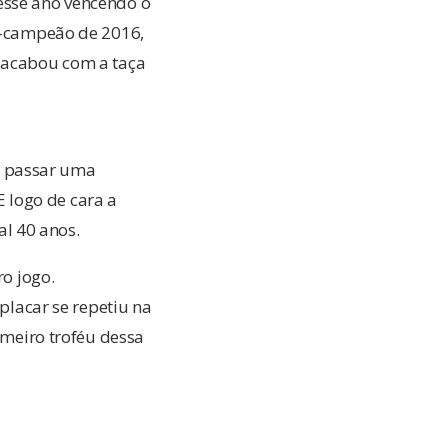
esse ano vencendo o
ce-campeão de 2016,
, acabou com a taça
r passar uma
 logo de cara a
l 40 anos.
ro jogo.
 placar se repetiu na
imeiro troféu dessa