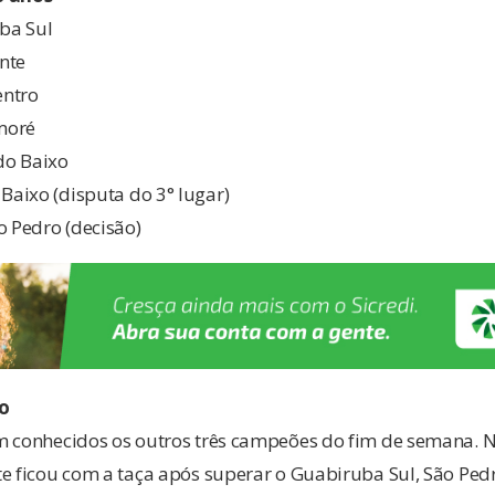
ba Sul
nte
entro
moré
do Baixo
aixo (disputa do 3° lugar)
o Pedro (decisão)
o
m conhecidos os outros três campeões do fim de semana. N
e ficou com a taça após superar o Guabiruba Sul, São Ped