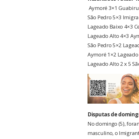
Aymoré 3×1 Guabiru
São Pedro 5×3 Imigra
Lageado Baixo 4×3 C
Lageado Alto 4×3 Ay
São Pedro 5×2 Lagea
Aymoré 1×2 Lageado B
Lageado Alto 2 x 5 Sã
Disputas de doming
No domingo (5), fora
masculino, o Imigrant