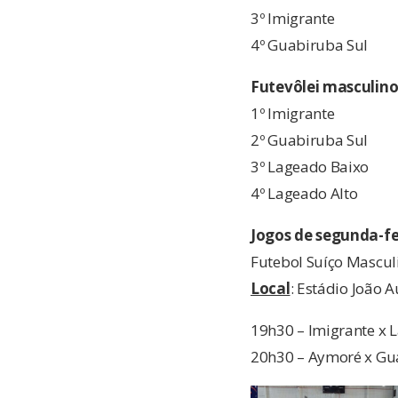
3º Imigrante
4º Guabiruba Sul
Futevôlei masculin
1º Imigrante
2º Guabiruba Sul
3º Lageado Baixo
4º Lageado Alto
Jogos de segunda-fei
Futebol Suíço Mascul
Local
: Estádio João 
19h30 – Imigrante x 
20h30 – Aymoré x Gu