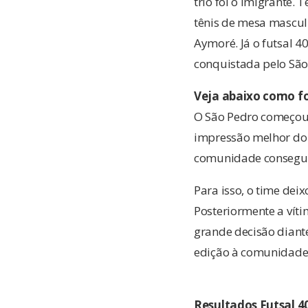
trio foi o Imigrante
tênis de mesa masculi
Aymoré. Já o futsal 
conquistada pelo São
Veja abaixo como fo
O São Pedro começou
impressão melhor do 
comunidade conseguiu
Para isso, o time deix
Posteriormente a vítim
grande decisão diante
edição à comunidade
Resultados Futsal 4