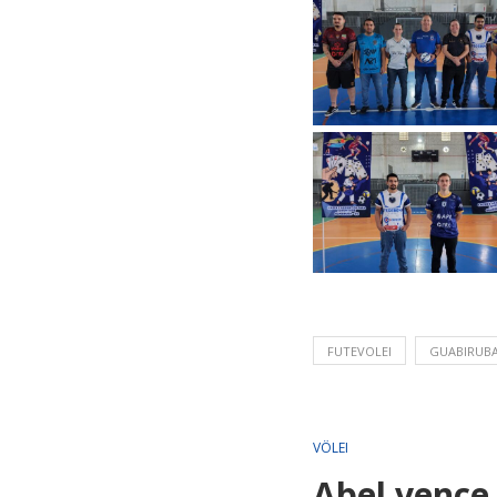
FUTEVOLEI
GUABIRUB
VÔLEI
Abel vence