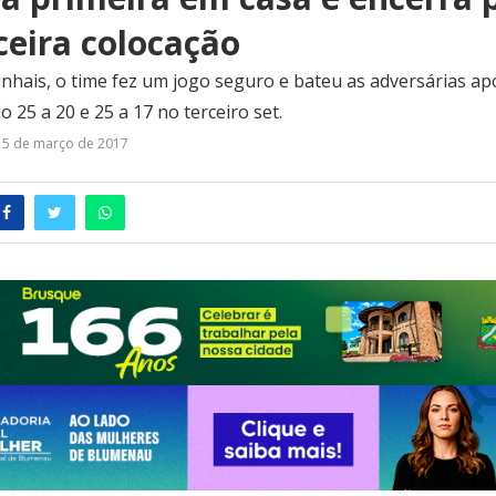
ceira colocação
nhais, o time fez um jogo seguro e bateu as adversárias apó
o 25 a 20 e 25 a 17 no terceiro set.
5 de março de 2017