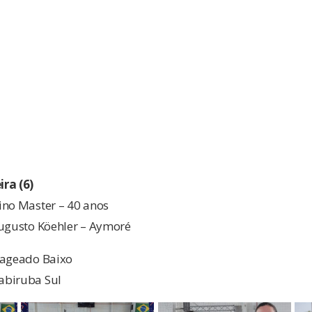
o
ra (6)
ino Master – 40 anos
Augusto Köehler – Aymoré
Lageado Baixo
abiruba Sul