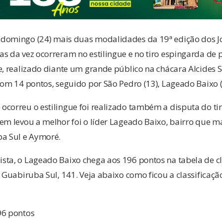
domingo (24) mais duas modalidades da 19ª edição dos J
s da vez ocorreram no estilingue e no tiro espingarda de 
e, realizado diante um grande público na chácara Alcides 
com 14 pontos, seguido por São Pedro (13), Lageado Baixo (1
ocorreu o estilingue foi realizado também a disputa do ti
uem levou a melhor foi o líder Lageado Baixo, bairro que 
ba Sul e Aymoré.
sta, o Lageado Baixo chega aos 196 pontos na tabela de cl
e Guabiruba Sul, 141. Veja abaixo como ficou a classificaç
96 pontos