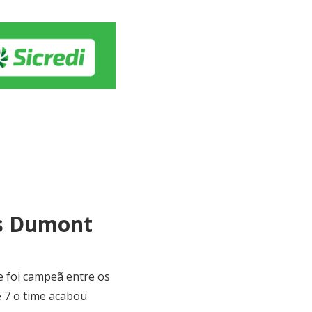
os Dumont
e foi campeã entre os
e 7 o time acabou