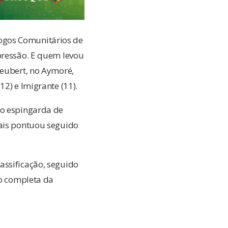
ogos Comunitários de
pressão. E quem levou
Seubert, no Aymoré,
2) e Imigrante (11).
ro espingarda de
mais pontuou seguido
assificação, seguido
ão completa da