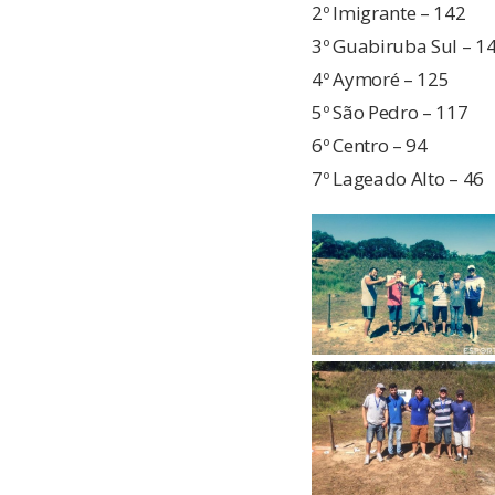
2º Imigrante – 142
3º Guabiruba Sul – 1
4º Aymoré – 125
5º São Pedro – 117
6º Centro – 94
7º Lageado Alto – 46