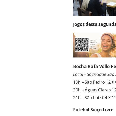
J
ogos desta segunda-
Bocha Rafa Vollo F
Local – Sociedade São
19h – São Pedro 12 X 
20h – Águas Claras 12
21h – São Luiz 04 X 1
Futebol Suíço Livre