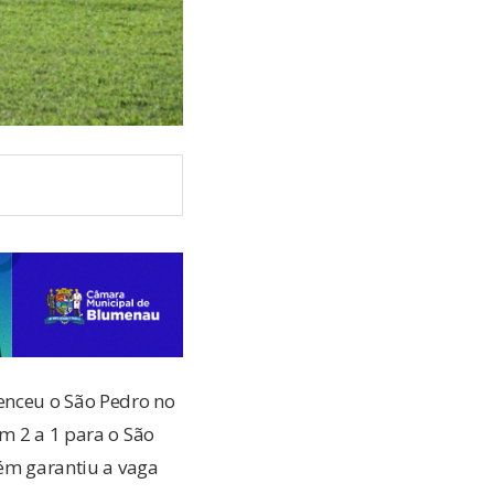
venceu o São Pedro no
em 2 a 1 para o São
bém garantiu a vaga