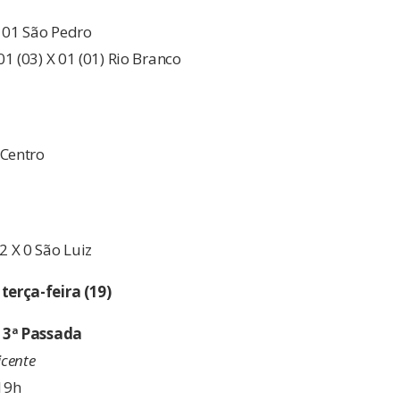
X 01 São Pedro
1 (03) X 01 (01) Rio Branco
 Centro
 X 0 São Luiz
erça-feira (19)
 3ª Passada
icente
 19h