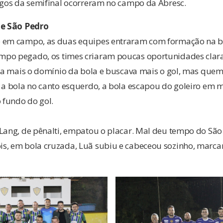
jogos da semifinal ocorreram no campo da Abresc.
 e São Pedro
 em campo, as duas equipes entraram com formação na bu
po pegado, os times criaram poucas oportunidades clara
nha mais o domínio da bola e buscava mais o gol, mas quem 
u a bola no canto esquerdo, a bola escapou do goleiro em
fundo do gol.
 Lang, de pênalti, empatou o placar. Mal deu tempo do Sã
s, em bola cruzada, Luã subiu e cabeceou sozinho, marcan