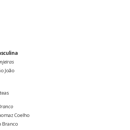
sculina
njeiras
ão João
teas
 Branco
homaz Coelho
o Branco