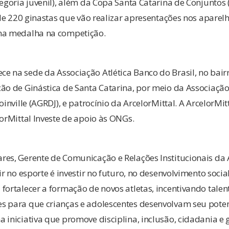
egoria juvenil), além da Copa Santa Catarina de Conjuntos (
a de 220 ginastas que vão realizar apresentações nos aparel
ma medalha na competição.
 na sede da Associação Atlética Banco do Brasil, no bairro
ão de Ginástica de Santa Catarina, por meio da Associaçã
Joinville (AGRDJ), e patrocínio da ArcelorMittal. A ArcelorM
lorMittal Investe de apoio às ONGs.
res, Gerente de Comunicação e Relações Institucionais da 
ir no esporte é investir no futuro, no desenvolvimento social
fortalecer a formação de novos atletas, incentivando talen
s para que crianças e adolescentes desenvolvam seu pote
 iniciativa que promove disciplina, inclusão, cidadania e