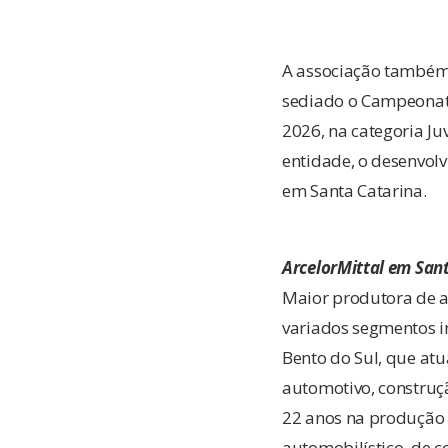
A associação também 
sediado o Campeonato
2026, na categoria Ju
entidade, o desenvolv
em Santa Catarina.
ArcelorMittal em San
Maior produtora de aç
variados segmentos i
Bento do Sul, que at
automotivo, construçã
22 anos na produção d
automobilístico, de c