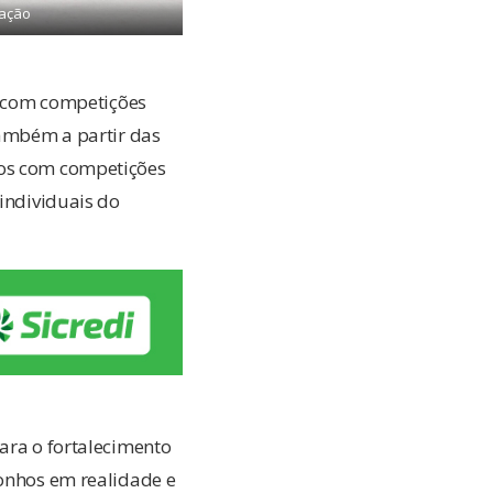
gação
h, com competições
também a partir das
tos com competições
 individuais do
ara o fortalecimento
sonhos em realidade e