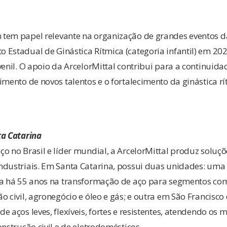
tem papel relevante na organização de grandes eventos 
 Estadual de Ginástica Rítmica (categoria infantil) em 2
venil. O apoio da ArcelorMittal contribui para a continuida
imento de novos talentos e o fortalecimento da ginástica rít
ta Catarina
o no Brasil e líder mundial, a ArcelorMittal produz soluç
ndustriais. Em Santa Catarina, possui duas unidades: uma
ua há 55 anos na transformação de aço para segmentos com
o civil, agronegócio e óleo e gás; e outra em São Francisco
e aços leves, flexíveis, fortes e resistentes, atendendo os
onstrução civil e de eletrodomésticos.