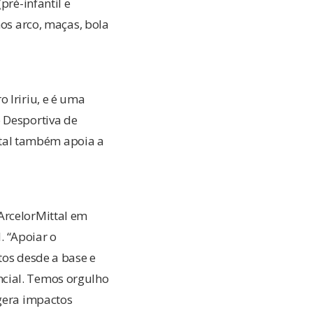
pré-infantil e
hos arco, maças, bola
 Iririu, e é uma
o Desportiva de
ittal também apoia a
ArcelorMittal em
. “Apoiar o
tos desde a base e
ncial. Temos orgulho
 gera impactos