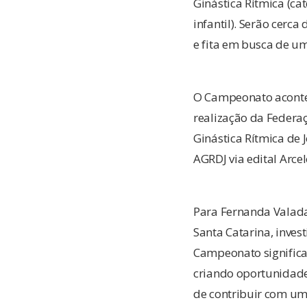
Ginástica Rítmica (cat
infantil). Serão cerc
e fita em busca de u
O Campeonato acontece
realização da Federaç
Ginástica Rítmica de 
AGRDJ via edital Arce
Para Fernanda Valada
Santa Catarina, invest
Campeonato significa 
criando oportunidade
de contribuir com uma