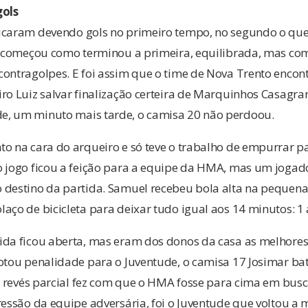
ols
icaram devendo gols no primeiro tempo, no segundo o que 
al começou como terminou a primeira, equilibrada, mas 
ontragolpes. E foi assim que o time de Nova Trento encont
ro Luiz salvar finalização certeira de Marquinhos Casagra
e, um minuto mais tarde, o camisa 20 não perdoou.
to na cara do arqueiro e só teve o trabalho de empurrar p
o jogo ficou a feição para a equipe da HMA, mas um joga
 destino da partida. Samuel recebeu bola alta na pequen
aço de bicicleta para deixar tudo igual aos 14 minutos: 1 
ida ficou aberta, mas eram dos donos da casa as melhores
notou penalidade para o Juventude, o camisa 17 Josimar ba
1.O revés parcial fez com que o HMA fosse para cima em bu
ressão da equipe adversária, foi o Juventude que voltou a 