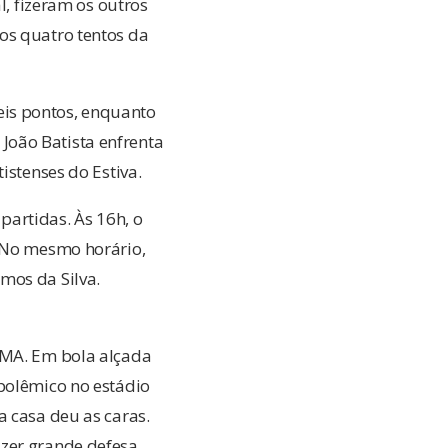
l, fizeram os outros
os quatro tentos da
eis pontos, enquanto
João Batista enfrenta
istenses do Estiva.
artidas. Às 16h, o
. No mesmo horário,
mos da Silva.
HMA. Em bola alçada
 polêmico no estádio
a casa deu as caras.
zer grande defesa.