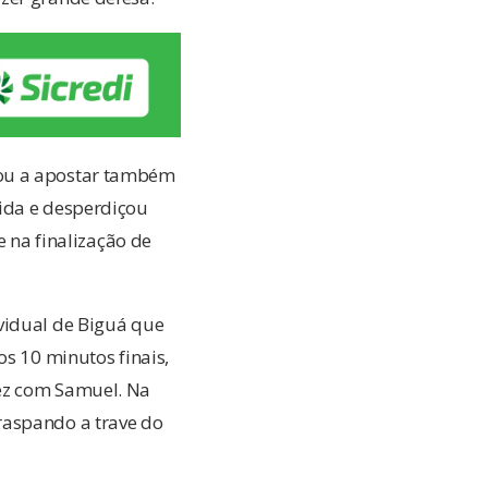
sou a apostar também
tida e desperdiçou
e na finalização de
vidual de Biguá que
os 10 minutos finais,
vez com Samuel. Na
raspando a trave do