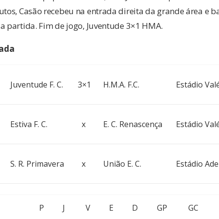
utos, Casão recebeu na entrada direita da grande área e b
 a partida. Fim de jogo, Juventude 3×1 HMA.
dada
Juventude F. C.
3×1
H.M.A. F.C.
Estádio Va
Estiva F. C.
x
E. C. Renascença
Estádio Va
S. R. Primavera
x
União E. C.
Estádio Ade
P
J
V
E
D
GP
GC