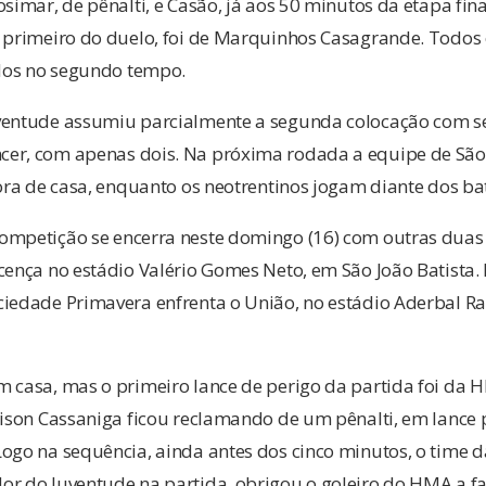
simar, de pênalti, e Casão, já aos 50 minutos da etapa fina
o primeiro do duelo, foi de Marquinhos Casagrande. Todos 
dos no segundo tempo.
ventude assumiu parcialmente a segunda colocação com s
er, com apenas dois. Na próxima rodada a equipe de São 
fora de casa, enquanto os neotrentinos jogam diante dos bat
ompetição se encerra neste domingo (16) com outras duas p
scença no estádio Valério Gomes Neto, em São João Batista
ciedade Primavera enfrenta o União, no estádio Aderbal Ra
m casa, mas o primeiro lance de perigo da partida foi da 
aison Cassaniga ficou reclamando de um pênalti, em lance
ogo na sequência, ainda antes dos cinco minutos, o time d
or do Juventude na partida, obrigou o goleiro do HMA a fa