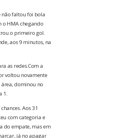
não faltou foi bola
com o HMA chegando
rou o primeiro gol.
nde, aos 9 minutos, na
ara as redes.Com a
dor voltou novamente
a área, dominou no
a 1.
 chances. Aos 31
teu com categoria e
sca do empate, mas em
marcar, já no apagar