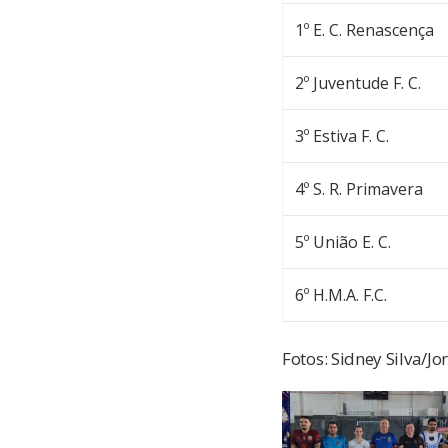
1º E. C. Renascença
2º Juventude F. C.
3º Estiva F. C.
4º S. R. Primavera
5º União E. C.
6º H.M.A. F.C.
Fotos: Sidney Silva/Jo