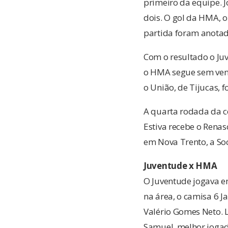
primeiro da equipe. Jo
dois. O gol da HMA, 
partida foram anota
Com o resultado o Ju
o HMA segue sem venc
o União, de Tijucas, 
A quarta rodada da c
Estiva recebe o Rena
em Nova Trento, a So
Juventude x HMA
O Juventude jogava e
na área, o camisa 6 J
Valério Gomes Neto. L
Samuel, melhor jogad