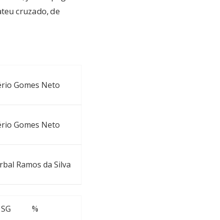
ateu cruzado, de
lério Gomes Neto
lério Gomes Neto
rbal Ramos da Silva
SG
%