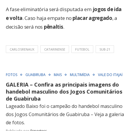
A fase eliminatória será disputada em
jogos de ida
e volta
. Caso haja empate no
placar agregado
, a
decisão será nos
pênaltis
.
CARLOSRENAUX
CATARINENSE
FUTEBOL
SUB-21
FOTOS
GUABIRUBA
MAIS
MULTIMÍDIA
VALE DO ITAJAÍ
GALERIA – Confira as principais imagens do
handebol masculino dos Jogos Comunitários
de Guabiruba
Lageado Baixo foi o campeão do handebol masculino
dos Jogos Comunitários de Guabiruba – Veja a galeria
de fotos.
Publicado por
Esportesc