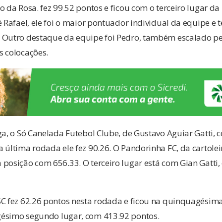
o da Rosa. fez 99.52 pontos e ficou com o terceiro lugar d
é Rafael, ele foi o maior pontuador individual da equipe e 
 Outro destaque da equipe foi Pedro, também escalado pe
s colocações.
ga, o Só Canelada Futebol Clube, de Gustavo Aguiar Gatti, 
 última rodada ele fez 90.26. O Pandorinha FC, da cartole
posição com 656.33. O terceiro lugar está com Gian Gatti, 
C fez 62.26 pontos nesta rodada e ficou na quinquagésima 
ésimo segundo lugar, com 413.92 pontos.