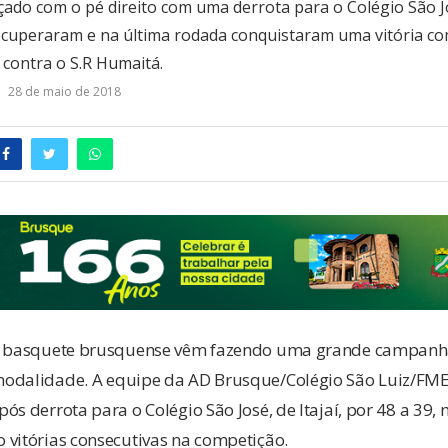
ado com o pé direito com uma derrota para o Colégio São J
recuperaram e na última rodada conquistaram uma vitória co
 contra o S.R Humaitá.
28 de maio de 2018
do basquete brusquense vêm fazendo uma grande campan
modalidade. A equipe da AD Brusque/Colégio São Luiz/FM
ós derrota para o Colégio São José, de Itajaí, por 48 a 39,
 vitórias consecutivas na competição.