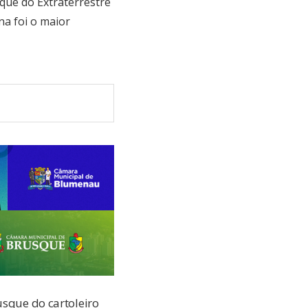
sque do Extraterrestre
na foi o maior
usque do cartoleiro