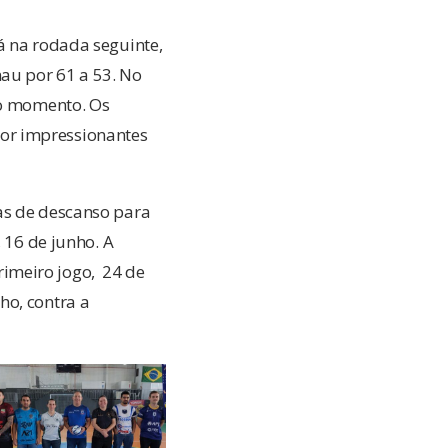
á na rodada seguinte,
au por 61 a 53. No
 o momento. Os
or impressionantes
as de descanso para
 16 de junho. A
imeiro jogo, 24 de
ho, contra a