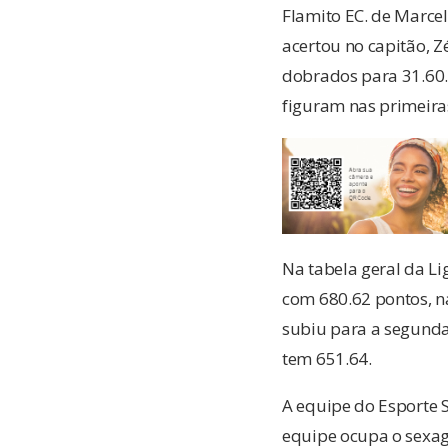
Flamito EC. de Marcel
acertou no capitão, Z
dobrados para 31.60.
figuram nas primeira
Na tabela geral da Li
com 680.62 pontos, na
subiu para a segunda 
tem 651.64.
A equipe do Esporte S
equipe ocupa o sexag