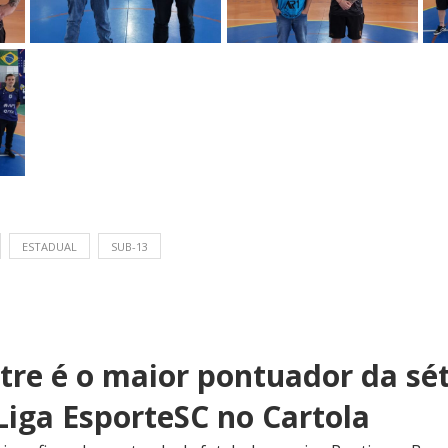
ESTADUAL
SUB-13
stre é o maior pontuador da sé
Liga EsporteSC no Cartola