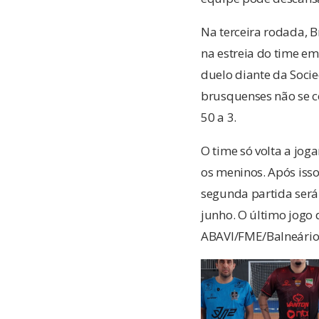
Na terceira rodada, B
na estreia do time e
duelo diante da Socie
brusquenses não se c
50 a 3.
O time só volta a jo
os meninos. Após isso
segunda partida será
junho. O último jogo 
ABAVI/FME/Balneário 