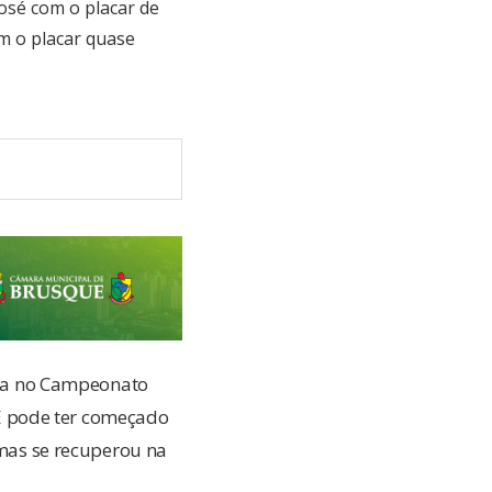
osé com o placar de
m o placar quase
ha no Campeonato
E pode ter começado
 mas se recuperou na