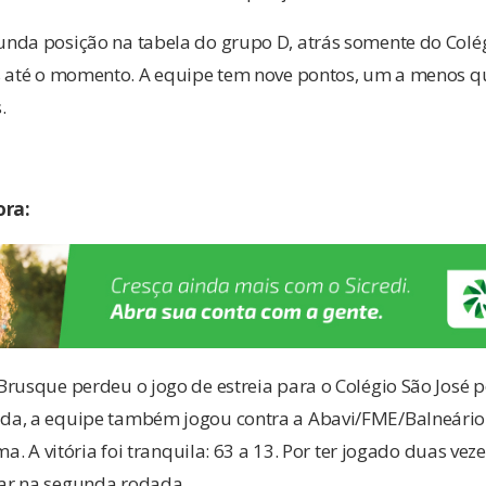
nda posição na tabela do grupo D, atrás somente do Colég
s até o momento. A equipe tem nove pontos, um a menos que
.
ora:
rusque perdeu o jogo de estreia para o Colégio São José po
da, a equipe também jogou contra a Abavi/FME/Balneário
ma. A vitória foi tranquila: 63 a 13. Por ter jogado duas vez
ar na segunda rodada.