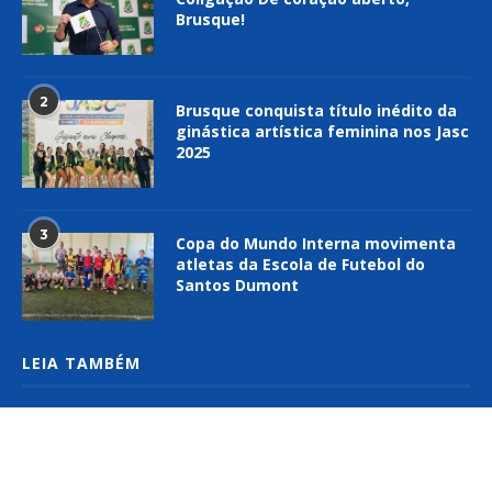
Brusque!
2
Brusque conquista título inédito da
ginástica artística feminina nos Jasc
2025
3
Copa do Mundo Interna movimenta
atletas da Escola de Futebol do
Santos Dumont
LEIA TAMBÉM
Centro de Treinamento A. De Mari,
de Brusque, conquista bronze no
Campeonato Brasileiro de Hipismo