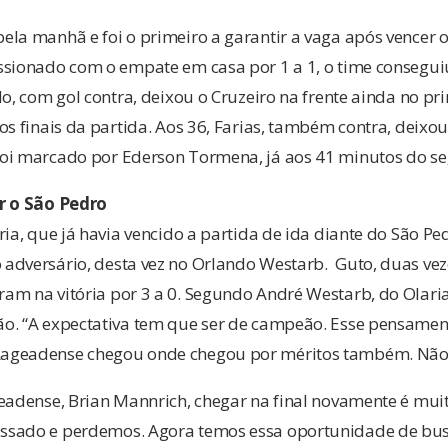
la manhã e foi o primeiro a garantir a vaga após vencer o
ssionado com o empate em casa por 1 a 1, o time conseguiu
do, com gol contra, deixou o Cruzeiro na frente ainda no p
os finais da partida. Aos 36, Farias, também contra, deixou
oi marcado por Ederson Tormena, já aos 41 minutos do s
r o São Pedro
ia, que já havia vencido a partida de ida diante do São Ped
adversário, desta vez no Orlando Westarb. Guto, duas vez
m na vitória por 3 a 0. Segundo André Westarb, do Olaria,
o. “A expectativa tem que ser de campeão. Esse pensamen
ageadense chegou onde chegou por méritos também. Não s
geadense, Brian Mannrich, chegar na final novamente é mui
ssado e perdemos. Agora temos essa oportunidade de bus