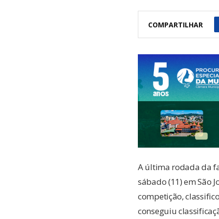
COMPARTILHAR
A última rodada da fa
sábado (11) em São J
competição, classific
conseguiu classificaç