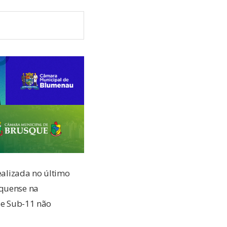
realizada no último
squense na
ipe Sub-11 não