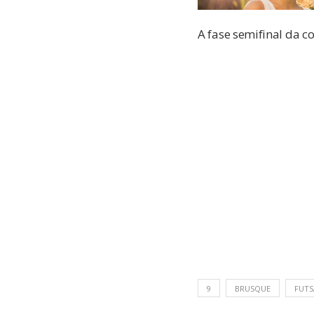
A fase semifinal da c
9
BRUSQUE
FUTS