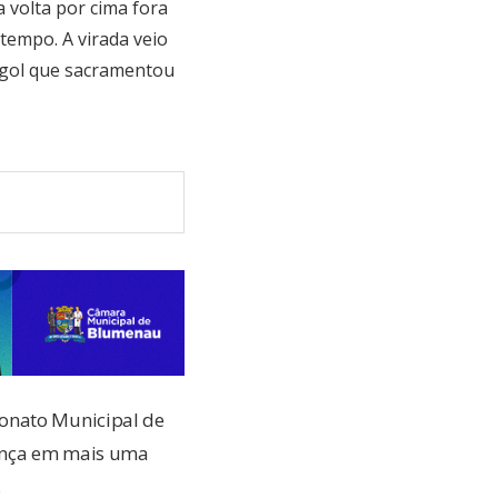
 volta por cima fora
 tempo. A virada veio
O gol que sacramentou
eonato Municipal de
sença em mais uma
.