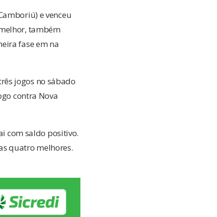
(Camboriú) e venceu
a melhor, também
meira fase em na
u três jogos no sábado
jogo contra Nova
ai com saldo positivo.
as quatro melhores.