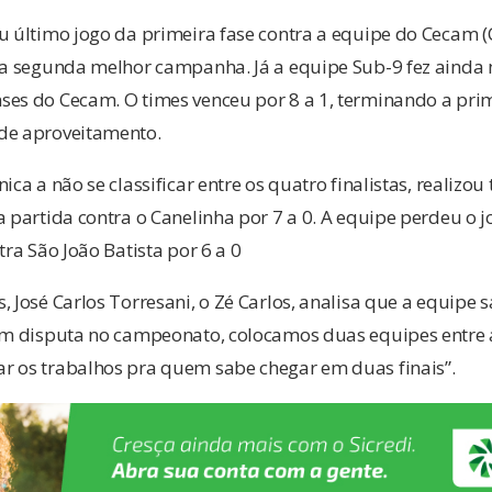
eu último jogo da primeira fase contra a equipe do Cecam 
o a segunda melhor campanha. Já a equipe Sub-9 fez aind
ses do Cecam. O times venceu por 8 a 1, terminando a pri
de aproveitamento.
ica a não se classificar entre os quatro finalistas, realizo
a partida contra o Canelinha por 7 a 0. A equipe perdeu o 
tra São João Batista por 6 a 0
 José Carlos Torresani, o Zé Carlos, analisa que a equipe s
 em disputa no campeonato, colocamos duas equipes entre 
r os trabalhos pra quem sabe chegar em duas finais”.