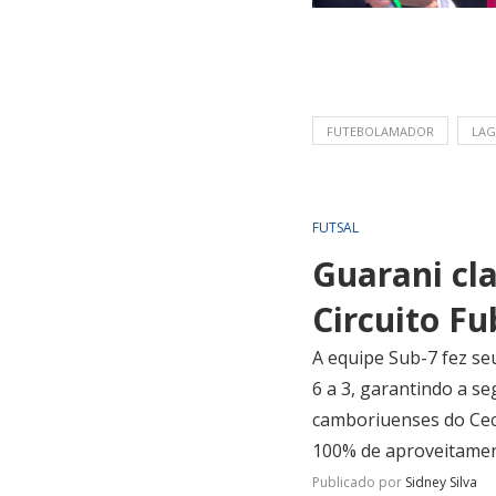
FUTEBOLAMADOR
LAG
FUTSAL
Guarani cla
Circuito F
A equipe Sub-7 fez se
6 a 3, garantindo a s
camboriuenses do Ceca
100% de aproveitamen
Publicado por
Sidney Silva