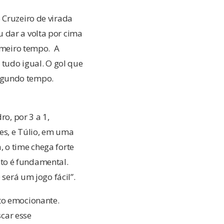
 Cruzeiro de virada
 dar a volta por cima
rimeiro tempo. A
 tudo igual. O gol que
egundo tempo.
ro, por 3 a 1,
es, e Túlio, em uma
 o time chega forte
to é fundamental.
erá um jogo fácil”.
to emocionante.
car esse