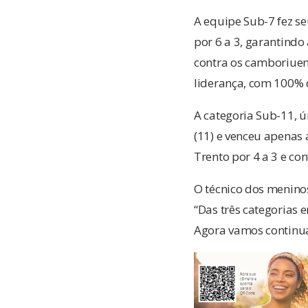
A equipe Sub-7 fez s
por 6 a 3, garantind
contra os camboriuen
liderança, com 100% 
A categoria Sub-11, ún
(11) e venceu apenas 
Trento por 4 a 3 e con
O técnico dos meninos,
“Das três categorias
Agora vamos continua