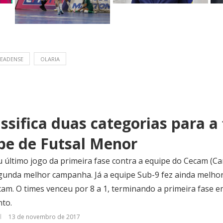
EADENSE
OLARIA
ssifica duas categorias para a 
ube de Futsal Menor
u último jogo da primeira fase contra a equipe do Cecam (C
egunda melhor campanha. Já a equipe Sub-9 fez ainda melho
m. O times venceu por 8 a 1, terminando a primeira fase e
to.
13 de novembro de 2017