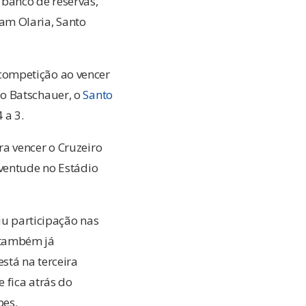
banco de reservas,
am Olaria, Santo
competição ao vencer
do Batschauer, o
Santo
 a 3.
a vencer o Cruzeiro
uventude no Estádio
iu participação nas
 também já
stá na terceira
 fica atrás do
pes.