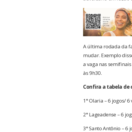
A última rodada da fa
mudar. Exemplo disso
a vaga nas semifinais
às 9h30.
Confira a tabela de 
1° Olaria – 6 jogos/ 6
2° Lageadense – 6 jogo
3° Santo Antônio – 6 j