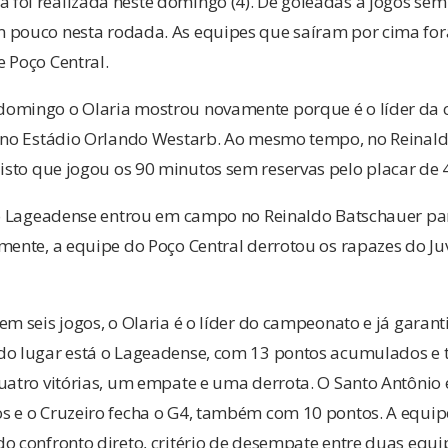
foi realizada neste domingo (4). De goleadas à jogos sem 
 pouco nesta rodada. As equipes que saíram por cima for
 Poço Central.
omingo o Olaria mostrou novamente porque é o líder da 
1 no Estádio Orlando Westarb. Ao mesmo tempo, no Reinal
to que jogou os 90 minutos sem reservas pelo placar de 4
, o Lageadense entrou em campo no Reinaldo Batschauer par
mente, a equipe do Poço Central derrotou os rapazes do J
em seis jogos, o Olaria é o líder do campeonato e já garant
do lugar está o Lageadense, com 13 pontos acumulados e
uatro vitórias, um empate e uma derrota. O Santo Antônio e
s e o Cruzeiro fecha o G4, também com 10 pontos. A equipe
o confronto direto, critério de desempate entre duas equi