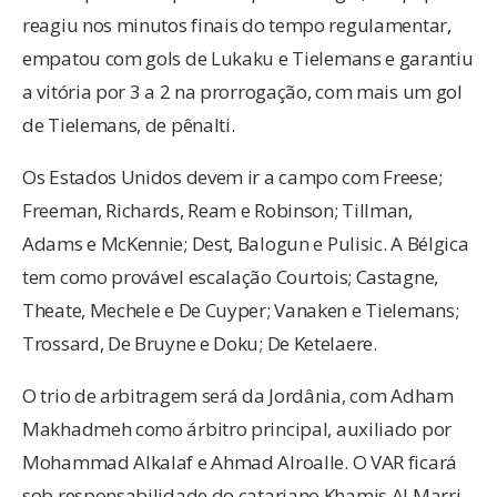
reagiu nos minutos finais do tempo regulamentar,
empatou com gols de Lukaku e Tielemans e garantiu
a vitória por 3 a 2 na prorrogação, com mais um gol
de Tielemans, de pênalti.
Os Estados Unidos devem ir a campo com Freese;
Freeman, Richards, Ream e Robinson; Tillman,
Adams e McKennie; Dest, Balogun e Pulisic. A Bélgica
tem como provável escalação Courtois; Castagne,
Theate, Mechele e De Cuyper; Vanaken e Tielemans;
Trossard, De Bruyne e Doku; De Ketelaere.
O trio de arbitragem será da Jordânia, com Adham
Makhadmeh como árbitro principal, auxiliado por
Mohammad Alkalaf e Ahmad Alroalle. O VAR ficará
sob responsabilidade do catariano Khamis Al Marri.