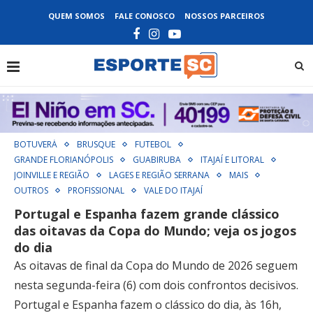
QUEM SOMOS
FALE CONOSCO
NOSSOS PARCEIROS
BOTUVERÁ
BRUSQUE
FUTEBOL
GRANDE FLORIANÓPOLIS
GUABIRUBA
ITAJAÍ E LITORAL
JOINVILLE E REGIÃO
LAGES E REGIÃO SERRANA
MAIS
OUTROS
PROFISSIONAL
VALE DO ITAJAÍ
Portugal e Espanha fazem grande clássico
das oitavas da Copa do Mundo; veja os jogos
do dia
As oitavas de final da Copa do Mundo de 2026 seguem
nesta segunda-feira (6) com dois confrontos decisivos.
Portugal e Espanha fazem o clássico do dia, às 16h,