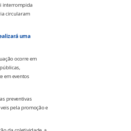
oi interrompida
ia circularam
realizará uma
tuação ocorre em
 públicas,
te em eventos
das preventivas
áveis pela promoção e
ção da coletividade, a