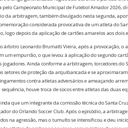
da pelo Campeonato Municipal de Futebol Amador 2026, d
ório da arbitragem, também divulgado nesta segunda, apo
memoração considerada provocativa de um atleta do Sant
, logo depois da aplicação de cartões amarelos aos dois e
o árbitro Leonardo Brumatti Vieira, após a provocação, o 
om um empurrão, o que levou à aplicação do segundo cart
 jogadores. Ainda conforme a arbitragem, torcedores do 
s setores de proteção da arquibancada e se aproximara
xingamentos contra atletas adversários e ameaçando arre
sequência, houve troca de socos entre atletas das duas eq
inda que um integrante da comissão técnica do Santa Cru
ador do Orlando Soccer Club. Após o episódio, a arbitrag
dos na agressão, mas o tumulto se intensificou e deu iníci