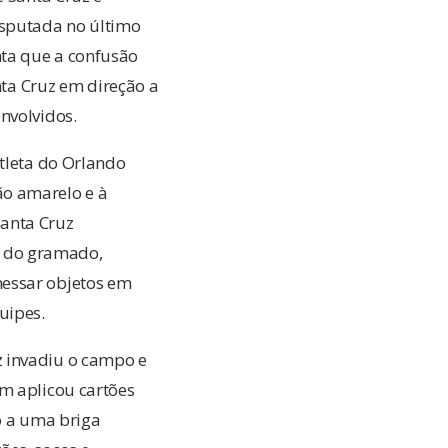
isputada no último
nta que a confusão
a Cruz em direção a
nvolvidos.
atleta do Orlando
ão amarelo e à
Santa Cruz
m do gramado,
messar objetos em
uipes.
z invadiu o campo e
em aplicou cartões
o a uma briga