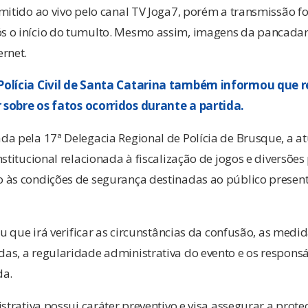
mitido ao vivo pelo canal TV Joga7, porém a transmissão f
 o início do tumulto. Mesmo assim, imagens da pancadar
rnet.
Polícia Civil de Santa Catarina também informou que 
sobre os fatos ocorridos durante a partida.
da pela 17ª Delegacia Regional de Polícia de Brusque, a a
stitucional relacionada à fiscalização de jogos e diversões
 às condições de segurança destinadas ao público presen
ou que irá verificar as circunstâncias da confusão, as medi
as, a regularidade administrativa do evento e os respons
da.
strativa possui caráter preventivo e visa assegurar a prote