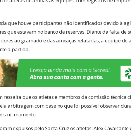
ndo atletas de ambas as equipes, com registros de empurr
nda que houve participantes não identificados devido à a
res que estavam no banco de reservas. Diante da falta de 
dores ao gramado e das ameaças relatadas, a equipe de 
nte a partida.
ressalta que os atletas e membros da comissão técnica 
ela arbitragem com base no que foi possível observar dur
veis no momento.
ram expulsos pelo Santa Cruz os atletas: Alex Cavalcante d