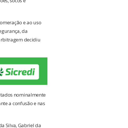
ões, socos e
glomeração e ao uso
segurança, da
arbitragem decidiu
citados nominalmente
ante a confusão e nas
a Silva, Gabriel da