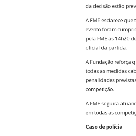
da decisão estão prev
A FME esclarece que 
evento foram cumprid
pela FME às 14h20 de 
oficial da partida.
A Fundação reforça q
todas as medidas cab
penalidades prevista
competição.
A FME seguirá atuando
em todas as competiç
Caso de polícia