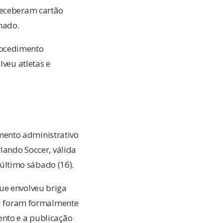
receberam cartão
hado.
rocedimento
lveu atletas e
mento administrativo
lando Soccer, válida
último sábado (16).
ue envolveu briga
 já foram formalmente
ento e a publicação