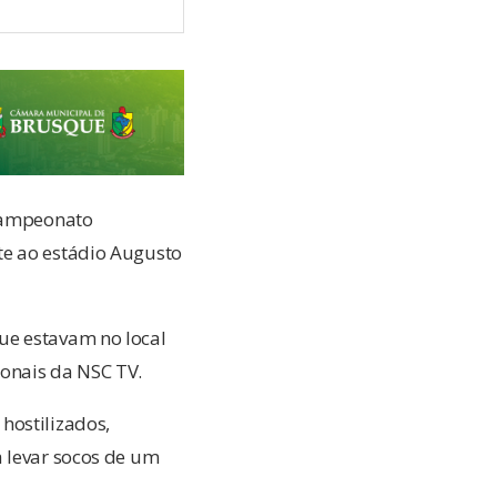
 Campeonato
te ao estádio Augusto
ue estavam no local
ionais da NSC TV.
hostilizados,
a levar socos de um