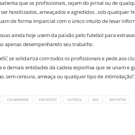
salienta que os profissionais, sejam do jornal ou de qualq
er hostilizados, ameaçados e agredidos , sob qualquer hip
uam de forma imparcial com o único intuito de levar infor
as ainda hoje usem da paixão pelo futebol para extrava
tão apenas desempenhando seu trabalho.
eSC se solidariza com todos os profissionais e pede aos clu
a e demais entidades da cadeia esportiva que se unam e g
mo, sem censura, ameaça ou qualquer tipo de intimidação”
CATARINENSE
ESPORTESC
FUTEBOL
NSC
REPORTER