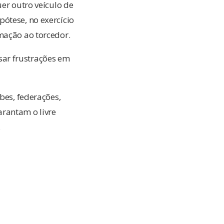
uer outro veículo de
ótese, no exercício
mação ao torcedor.
sar frustrações em
bes, federações,
arantam o livre
.