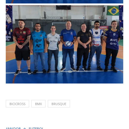
BICICROSS
BMX
BRUSQUE
AMADOR
FUTEBOL